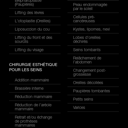
Blépharoplastie
(Paupières)
Peau endommagée
par le soleil
Lifting des lèvres
Cellules pré-
L’otoplastie (Oreilles)
cancéreuses
Liposuccion du cou
Kystes, lipomes, nevi
Lifting du front et des
Lobes d’oreilles
sourcils
déchirés
Lifting du visage
Seins tombants
Relâchement de
l’abdomen
CHIRURGIE ESTHÉTIQUE
POUR LES SEINS
Changement post-
grossesse
Addition mammaire
Oreilles décollées
Brassière interne
Paupières tombantes
Réduction mammaire
Petits seins
Réduction de l’aréole
Varices
mammaire
Retrait et/ou échange
de prothèses
mammaires