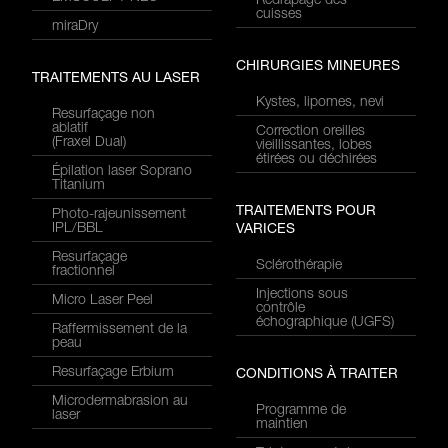
Redrapage des
cuisses
miraDry
CHIRURGIES MINEURES
TRAITEMENTS AU LASER
Kystes, lipomes, nevi
Resurfaçage non
ablatif
Correction oreilles
(Fraxel Dual)
vieillissantes, lobes
étirées ou déchirées
Épilation laser Soprano
Titanium
TRAITEMENTS POUR
Photo-rajeunissement
IPL/BBL
VARICES
Resurfaçage
Sclérothérapie
fractionnel
Injections sous
Micro Laser Peel
contrôle
échographique (UGFS)
Raffermissement de la
peau
Resurfaçage Erbium
CONDITIONS À TRAITER
Microdermabrasion au
Programme de
laser
maintien