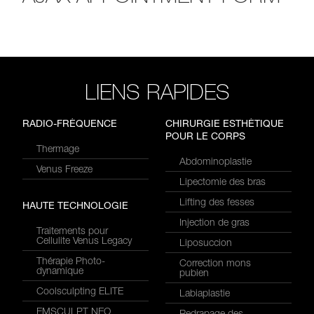
LIENS RAPIDES
RADIO-FRÉQUENCE
CHIRURGIE ESTHÉTIQUE
POUR LE CORPS
Thermage
Abdominoplastie
Venus Freeze
Lipectomie des bras
Lifting des fesses
HAUTE TECHNOLOGIE
Injection de gras
Traitements pour
Cellulite Venus Legacy
Liposuccion
Thérapie Photo-
Correction mons
dynamique
pubien
Coolsculpting ELITE
Labiaplastie
EMSCULPT NEO