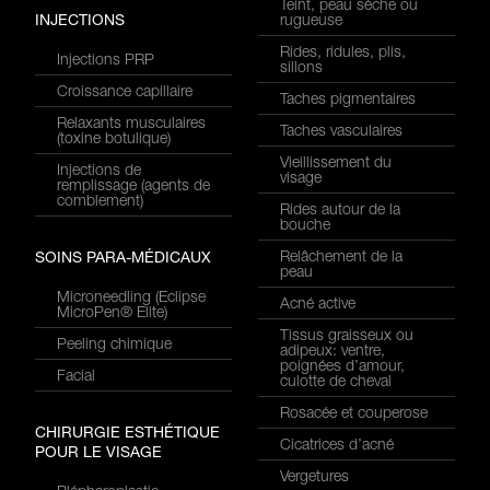
Teint, peau sèche ou
INJECTIONS
rugueuse
Rides, ridules, plis,
Injections PRP
sillons
Croissance capillaire
Taches pigmentaires
Relaxants musculaires
Taches vasculaires
(toxine botulique)
Vieillissement du
Injections de
visage
remplissage (agents de
comblement)
Rides autour de la
bouche
Relâchement de la
SOINS PARA-MÉDICAUX
peau
Microneedling (Eclipse
Acné active
MicroPen® Elite)
Tissus graisseux ou
Peeling chimique
adipeux: ventre,
poignées d’amour,
Facial
culotte de cheval
Rosacée et couperose
CHIRURGIE ESTHÉTIQUE
Cicatrices d’acné
POUR LE VISAGE
Vergetures