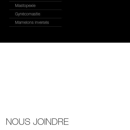
Mastopexie
Gynécomastie
Mamelons inversés
NOUS JOINDRE