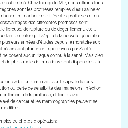
ses est réalisé. Chez Incognito MD, nous offrons tous
tégories sont les prothèses remplies d’eau saline et
a chance de toucher ces différentes prothèses et en
et désavantages des différentes prothèses sont
sule fibreuse, de rupture ou de dégonflement, etc.…
portant de noter qu’il s’agit de la nouvelle génération
s plusieurs années d’études depuis le moratoire aux
prothèses sont pleinement approuvées par Santé
t ne posent aucun risque connu à la santé. Mais bien
 et de plus amples informations sont disponibles à la
avec une addition mammaire sont: capsule fibreuse
ution ou perte de sensibilité des mamelons, infection,
nflement de la prothèse, difficulté avec
lus élevé de cancer et les mammographies peuvent se
 modifiées.
xemples de photos d’opération: