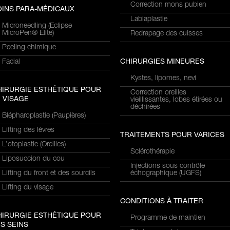
Correction mons pubien
OINS PARA-MÉDICAUX
Labiaplastie
Microneedling (Eclipse
MicroPen® Elite)
Redrapage des cuisses
Peeling chimique
Facial
CHIRURGIES MINEURES
Kystes, lipomes, nevi
HIRURGIE ESTHÉTIQUE POUR
Correction oreilles
 VISAGE
vieillissantes, lobes étirées ou
déchirées
Blépharoplastie (Paupières)
Lifting des lèvres
TRAITEMENTS POUR VARICES
L’otoplastie (Oreilles)
Sclérothérapie
Liposuccion du cou
Injections sous contrôle
Lifting du front et des sourcils
échographique (UGFS)
Lifting du visage
CONDITIONS À TRAITER
HIRURGIE ESTHÉTIQUE POUR
Programme de maintien
S SEINS