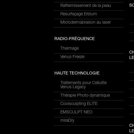
S
Raffermissement de la peau
Resurfaçage Erbium
Microdermabrasion au laser
RADIO-FRÉQUENCE
Thermage
C
Venus Freeze
LE
HAUTE TECHNOLOGIE
Traitements pour Cellulite
Venus Legacy
Thérapie Photo-dynamique
Coolsculpting ELITE
EMSCULPT NEO
miraDry
C
LE