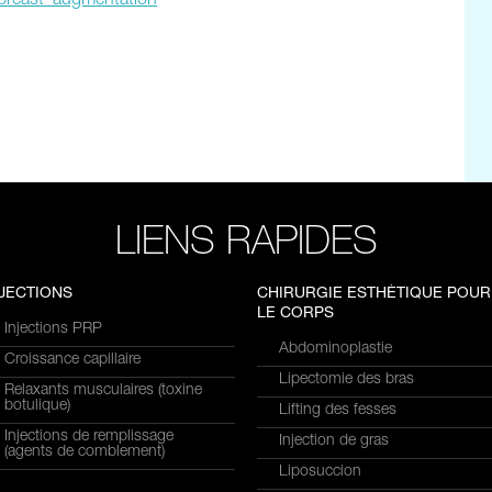
/breast_augmentation
LIENS RAPIDES
NJECTIONS
CHIRURGIE ESTHÉTIQUE POUR
LE CORPS
Injections PRP
Abdominoplastie
Croissance capillaire
Lipectomie des bras
Relaxants musculaires (toxine
botulique)
Lifting des fesses
Injections de remplissage
Injection de gras
(agents de comblement)
Liposuccion