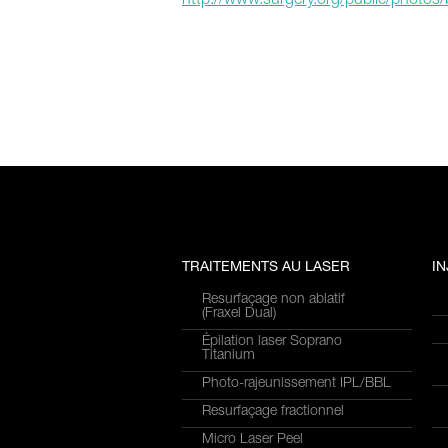
http://www.surgery.org/public/photos
TRAITEMENTS AU LASER
I
Resurfaçage non ablatif
(Fraxel Dual)
Épilation laser Soprano
Titanium
Photo-rajeunissement IPL/BBL
Resurfaçage fractionnel
Micro Laser Peel