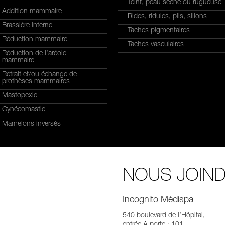
Teint, peau sèche ou rugueuse
Addition mammaire
Rides, ridules, plis, sillons
Brassière interne
Taches pigmentaires
Réduction mammaire
Taches vasculaires
Réduction de l’aréole
mammaire
Retrait et/ou échange de
prothèses mammaires
Mastopexie
Gynécomastie
Mamelons inversés
NOUS JOIN
Incognito Médispa
540 boulevard de l’Hôpital,
entrée A porte : 101