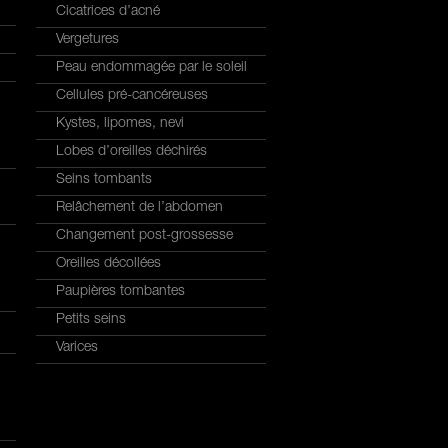
Cicatrices d’acné
Vergetures
Peau endommagée par le soleil
Cellules pré-cancéreuses
Kystes, lipomes, nevi
Lobes d’oreilles déchirés
Seins tombants
Relâchement de l’abdomen
Changement post-grossesse
Oreilles décollées
Paupières tombantes
Petits seins
Varices