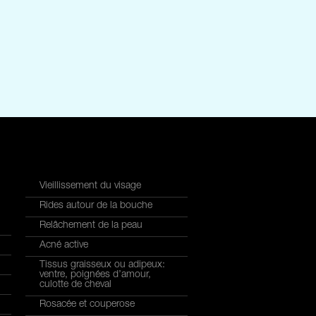
Vieillissement du visage
Rides autour de la bouche
Relâchement de la peau
Acné active
Tissus graisseux ou adipeux:
ventre, poignées d’amour,
culotte de cheval
Rosacée et couperose