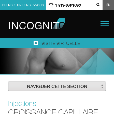
EN
1 819 561 3030
PRENDRE UN RENDEZ-VOUS
FINANCEMENT
VISITE VIRTUELLE
NAVIGUER CETTE SECTION
Injections
CROISSANCE CAPILLAIRE