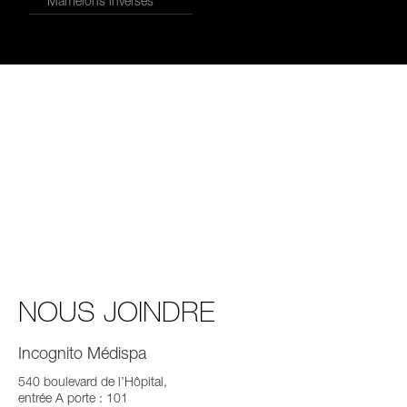
Mamelons inversés
NOUS JOINDRE
Incognito Médispa
540 boulevard de l’Hôpital,
entrée A porte : 101