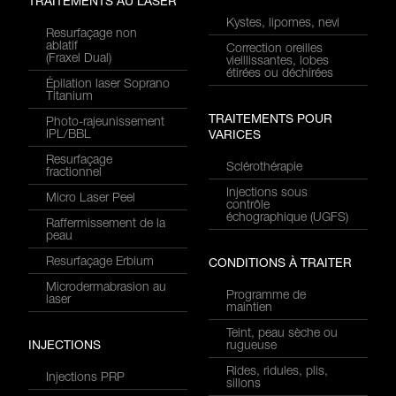
TRAITEMENTS AU LASER
Kystes, lipomes, nevi
Resurfaçage non
ablatif
Correction oreilles
(Fraxel Dual)
vieillissantes, lobes
étirées ou déchirées
Épilation laser Soprano
Titanium
TRAITEMENTS POUR
Photo-rajeunissement
IPL/BBL
VARICES
Resurfaçage
Sclérothérapie
fractionnel
Injections sous
Micro Laser Peel
contrôle
échographique (UGFS)
Raffermissement de la
peau
Resurfaçage Erbium
CONDITIONS À TRAITER
Microdermabrasion au
Programme de
laser
maintien
Teint, peau sèche ou
INJECTIONS
rugueuse
Rides, ridules, plis,
Injections PRP
sillons