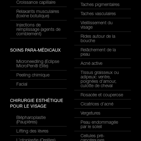
Croissance capillaire
Taches pigmentaires
Relaxants musculaires
Taches vasculaires
(toxine botulique)
Vieillissement du
Injections de
visage
remplissage (agents de
comblement)
Rides autour de la
bouche
Relâchement de la
SOINS PARA-MÉDICAUX
peau
Microneedling (Eclipse
Acné active
MicroPen® Elite)
Tissus graisseux ou
Peeling chimique
adipeux: ventre,
poignées d’amour,
Facial
culotte de cheval
Rosacée et couperose
CHIRURGIE ESTHÉTIQUE
Cicatrices d’acné
POUR LE VISAGE
Vergetures
Blépharoplastie
(Paupières)
Peau endommagée
par le soleil
Lifting des lèvres
Cellules pré-
L’otoplastie (Oreilles)
cancéreuses