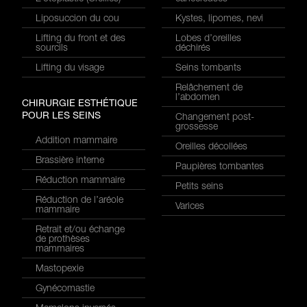
Liposuccion du cou
Kystes, lipomes, nevi
Lifting du front et des
Lobes d’oreilles
sourcils
déchirés
Lifting du visage
Seins tombants
Relâchement de
l’abdomen
CHIRURGIE ESTHÉTIQUE
POUR LES SEINS
Changement post-
grossesse
Addition mammaire
Oreilles décollées
Brassière interne
Paupières tombantes
Réduction mammaire
Petits seins
Réduction de l’aréole
Varices
mammaire
Retrait et/ou échange
de prothèses
mammaires
Mastopexie
Gynécomastie