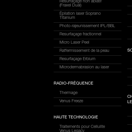
Resurfaçage non ablatif
(Fraxel Dual)
Épilation laser Soprano
Titanium
Photo-rajeunissement IPL/BBL
Resurfaçage fractionnel
Micro Laser Peel
S
Raffermissement de la peau
Resurfaçage Erbium
Microdermabrasion au laser
RADIO-FRÉQUENCE
Thermage
C
Venus Freeze
LE
HAUTE TECHNOLOGIE
Traitements pour Cellulite
Venus Legacy