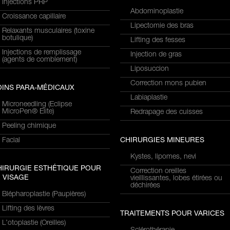
Injections PRP
Abdominoplastie
Croissance capillaire
Lipectomie des bras
Relaxants musculaires (toxine
botulique)
Lifting des fesses
Injections de remplissage
Injection de gras
(agents de comblement)
Liposuccion
Correction mons pubien
OINS PARA-MÉDICAUX
Labiaplastie
Microneedling (Eclipse
MicroPen® Elite)
Redrapage des cuisses
Peeling chimique
Facial
CHIRURGIES MINEURES
Kystes, lipomes, nevi
HIRURGIE ESTHÉTIQUE POUR
Correction oreilles
 VISAGE
vieillissantes, lobes étirées ou
déchirées
Blépharoplastie (Paupières)
Lifting des lèvres
TRAITEMENTS POUR VARICES
L’otoplastie (Oreilles)