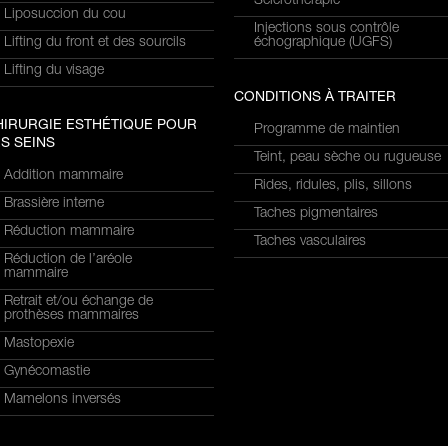
Sclérothérapie
Liposuccion du cou
Injections sous contrôle
Lifting du front et des sourcils
échographique (UGFS)
Lifting du visage
CONDITIONS À TRAITER
HIRURGIE ESTHÉTIQUE POUR
Programme de maintien
S SEINS
Teint, peau sèche ou rugueuse
Addition mammaire
Rides, ridules, plis, sillons
Brassière interne
Taches pigmentaires
Réduction mammaire
Taches vasculaires
Réduction de l’aréole
mammaire
Retrait et/ou échange de
prothèses mammaires
Mastopexie
Gynécomastie
Mamelons inversés