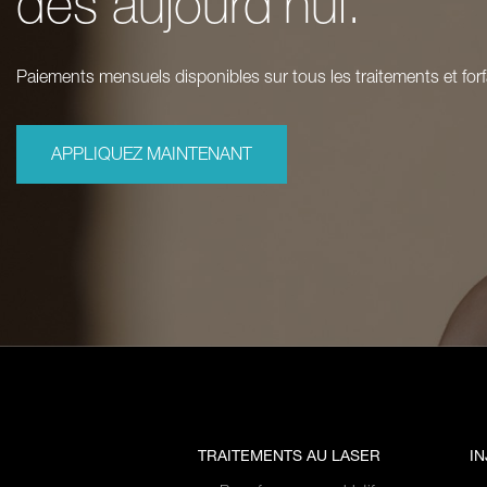
dès aujourd’hui.
Paiements mensuels disponibles sur tous les traitements et forf
APPLIQUEZ MAINTENANT
TRAITEMENTS AU LASER
I