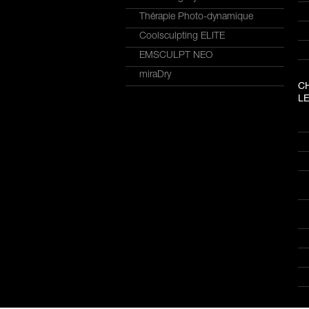
Thérapie Photo-dynamique
Coolsculpting ELITE
EMSCULPT NEO
miraDry
C
LE