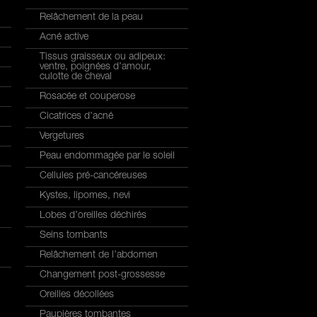
Relâchement de la peau
Acné active
Tissus graisseux ou adipeux:
ventre, poignées d’amour,
culotte de cheval
Rosacée et couperose
Cicatrices d’acné
Vergetures
Peau endommagée par le soleil
Cellules pré-cancéreuses
Kystes, lipomes, nevi
Lobes d’oreilles déchirés
Seins tombants
Relâchement de l’abdomen
Changement post-grossesse
Oreilles décollées
Paupières tombantes