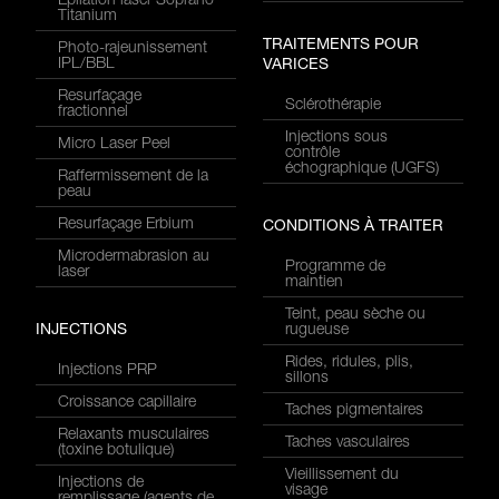
Épilation laser Soprano
Titanium
TRAITEMENTS POUR
Photo-rajeunissement
IPL/BBL
VARICES
Resurfaçage
Sclérothérapie
fractionnel
Injections sous
Micro Laser Peel
contrôle
échographique (UGFS)
Raffermissement de la
peau
Resurfaçage Erbium
CONDITIONS À TRAITER
Microdermabrasion au
Programme de
laser
maintien
Teint, peau sèche ou
INJECTIONS
rugueuse
Rides, ridules, plis,
Injections PRP
sillons
Croissance capillaire
Taches pigmentaires
Relaxants musculaires
Taches vasculaires
(toxine botulique)
Vieillissement du
Injections de
visage