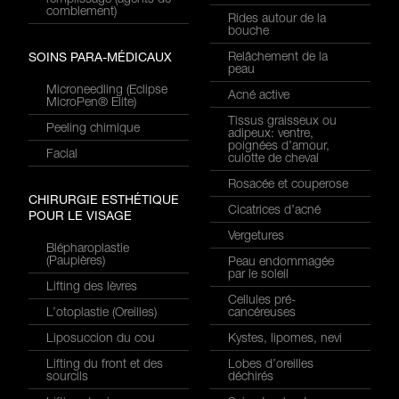
remplissage (agents de
comblement)
Rides autour de la
bouche
Relâchement de la
SOINS PARA-MÉDICAUX
peau
Microneedling (Eclipse
Acné active
MicroPen® Elite)
Tissus graisseux ou
Peeling chimique
adipeux: ventre,
poignées d’amour,
Facial
culotte de cheval
Rosacée et couperose
CHIRURGIE ESTHÉTIQUE
Cicatrices d’acné
POUR LE VISAGE
Vergetures
Blépharoplastie
(Paupières)
Peau endommagée
par le soleil
Lifting des lèvres
Cellules pré-
L’otoplastie (Oreilles)
cancéreuses
Liposuccion du cou
Kystes, lipomes, nevi
Lifting du front et des
Lobes d’oreilles
sourcils
déchirés