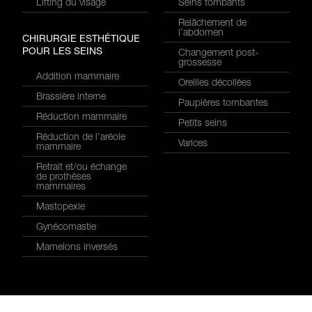
Lifting du visage
Seins tombants
Relâchement de
l’abdomen
CHIRURGIE ESTHÉTIQUE
POUR LES SEINS
Changement post-
grossesse
Addition mammaire
Oreilles décollées
Brassière interne
Paupières tombantes
Réduction mammaire
Petits seins
Réduction de l’aréole
Varices
mammaire
Retrait et/ou échange
de prothèses
mammaires
Mastopexie
Gynécomastie
Mamelons inversés