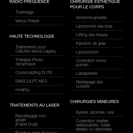
RADIO-FRÉQUENCE
CHIRURGIE ESTHÉTIQUE
POUR LE CORPS
Thermage
Abdominoplastie
Venus Freeze
Lipectomie des bras
Lifting des fesses
HAUTE TECHNOLOGIE
Injection de gras
Traitements pour
Cellulite Venus Legacy
Liposuccion
Thérapie Photo-
Correction mons
dynamique
pubien
Coolsculpting ELITE
Labiaplastie
EMSCULPT NEO
Redrapage des
cuisses
miraDry
CHIRURGIES MINEURES
TRAITEMENTS AU LASER
Kystes, lipomes, nevi
Resurfaçage non
ablatif
Correction oreilles
(Fraxel Dual)
vieillissantes, lobes
étirées ou déchirées