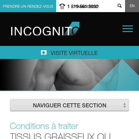
EN
1 819 561 3030
PRENDRE UN RENDEZ-VOUS
FINANCEMENT
VISITE VIRTUELLE
NAVIGUER CETTE SECTION
Conditions à traiter
TISSUS GRAISSEUX OU