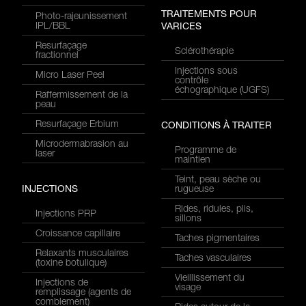
TRAITEMENTS POUR
Photo-rajeunissement
IPL/BBL
VARICES
Resurfaçage
Sclérothérapie
fractionnel
Injections sous
Micro Laser Peel
contrôle
échographique (UGFS)
Raffermissement de la
peau
Resurfaçage Erbium
CONDITIONS À TRAITER
Microdermabrasion au
Programme de
laser
maintien
Teint, peau sèche ou
INJECTIONS
rugueuse
Rides, ridules, plis,
Injections PRP
sillons
Croissance capillaire
Taches pigmentaires
Relaxants musculaires
Taches vasculaires
(toxine botulique)
Vieillissement du
Injections de
visage
remplissage (agents de
comblement)