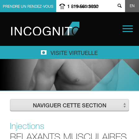
EN
1 819 561 3030
PRENDRE UN RENDEZ-VOUS
FINANCEMENT
VISITE VIRTUELLE
NAVIGUER CETTE SECTION
Injections
RELAXANTS MUSCULAIRES