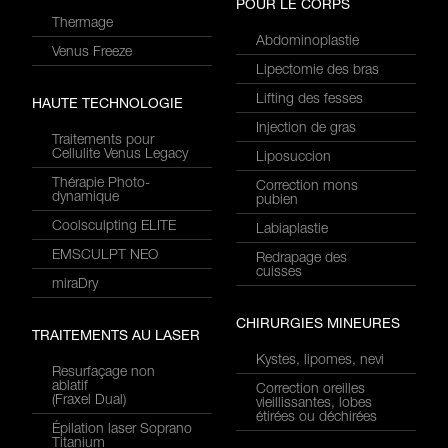
POUR LE CORPS
Thermage
Abdominoplastie
Venus Freeze
Lipectomie des bras
Lifting des fesses
HAUTE TECHNOLOGIE
Injection de gras
Traitements pour
Cellulite Venus Legacy
Liposuccion
Thérapie Photo-
Correction mons
dynamique
pubien
Coolsculpting ELITE
Labiaplastie
EMSCULPT NEO
Redrapage des
cuisses
miraDry
CHIRURGIES MINEURES
TRAITEMENTS AU LASER
Kystes, lipomes, nevi
Resurfaçage non
ablatif
Correction oreilles
(Fraxel Dual)
vieillissantes, lobes
étirées ou déchirées
Épilation laser Soprano
Titanium