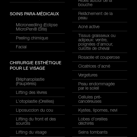
Rides autour de la
bouche
Relâchement de la
SOINS PARA-MÉDICAUX
peau
Microneedling (Eclipse
Acné active
MicroPen® Elite)
Tissus graisseux ou
Peeling chimique
adipeux: ventre,
poignées d’amour,
Facial
culotte de cheval
Rosacée et couperose
CHIRURGIE ESTHÉTIQUE
Cicatrices d’acné
POUR LE VISAGE
Vergetures
Blépharoplastie
(Paupières)
Peau endommagée
par le soleil
Lifting des lèvres
Cellules pré-
L’otoplastie (Oreilles)
cancéreuses
Liposuccion du cou
Kystes, lipomes, nevi
Lifting du front et des
Lobes d’oreilles
sourcils
déchirés
Lifting du visage
Seins tombants