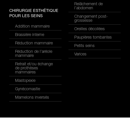
Relâchement de
l’abdomen
CHIRURGIE ESTHÉTIQUE
POUR LES SEINS
Changement post-
grossesse
Addition mammaire
Oreilles décollées
Brassière interne
Paupières tombantes
Réduction mammaire
Petits seins
Réduction de l’aréole
Varices
mammaire
Retrait et/ou échange
de prothèses
mammaires
Mastopexie
Gynécomastie
Mamelons inversés