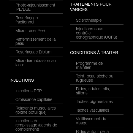
TRAITEMENTS POUR
Photo-rajeunissement
IPL/BBL
VARICES
Resurfaçage
Sclérothérapie
fractionnel
Injections sous
Micro Laser Peel
contrôle
échographique (UGFS)
Raffermissement de la
peau
Resurfaçage Erbium
CONDITIONS À TRAITER
Microdermabrasion au
Programme de
laser
maintien
Teint, peau sèche ou
INJECTIONS
rugueuse
Rides, ridules, plis,
Injections PRP
sillons
Croissance capillaire
Taches pigmentaires
Relaxants musculaires
Taches vasculaires
(toxine botulique)
Vieillissement du
Injections de
visage
remplissage (agents de
comblement)
Rides autour de la