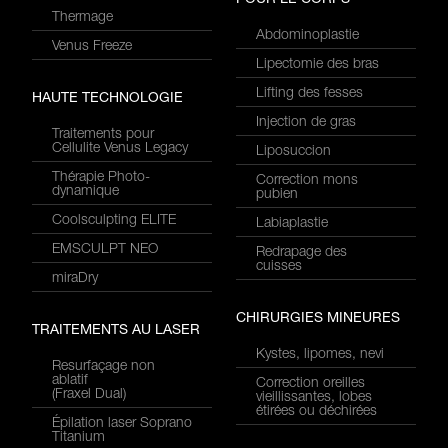
POUR LE CORPS
Thermage
Abdominoplastie
Venus Freeze
Lipectomie des bras
Lifting des fesses
HAUTE TECHNOLOGIE
Injection de gras
Traitements pour
Cellulite Venus Legacy
Liposuccion
Thérapie Photo-
Correction mons
dynamique
pubien
Coolsculpting ELITE
Labiaplastie
EMSCULPT NEO
Redrapage des
cuisses
miraDry
CHIRURGIES MINEURES
TRAITEMENTS AU LASER
Kystes, lipomes, nevi
Resurfaçage non
ablatif
Correction oreilles
(Fraxel Dual)
vieillissantes, lobes
étirées ou déchirées
Épilation laser Soprano
Titanium