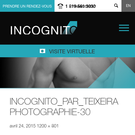
EN
1 819 561 3030
PRENDRE UN RENDEZ-VOUS
FINANCEMENT
VISITE VIRTUELLE
INCOGNITO_PAR_TEIXEIRA
PHOTOGRAPHIE-30
avril 24, 2015
1200 × 801