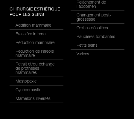
Relâchement de
l’abdomen
CHIRURGIE ESTHÉTIQUE
POUR LES SEINS
Changement post-
grossesse
Addition mammaire
Oreilles décollées
Brassière interne
Paupières tombantes
Réduction mammaire
Petits seins
Réduction de l’aréole
Varices
mammaire
Retrait et/ou échange
de prothèses
mammaires
Mastopexie
Gynécomastie
Mamelons inversés