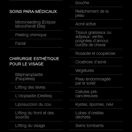
bouche
Relâchement de la
SOINS PARA-MÉDICAUX
peau
Microneedling (Eclipse
Acné active
MicroPen® Elite)
Tissus graisseux ou
Peeling chimique
adipeux: ventre,
poignées d’amour,
Facial
culotte de cheval
Rosacée et couperose
CHIRURGIE ESTHÉTIQUE
Cicatrices d’acné
POUR LE VISAGE
Vergetures
Blépharoplastie
(Paupières)
Peau endommagée
par le soleil
Lifting des lèvres
Cellules pré-
L’otoplastie (Oreilles)
cancéreuses
Liposuccion du cou
Kystes, lipomes, nevi
Lifting du front et des
Lobes d’oreilles
sourcils
déchirés
Lifting du visage
Seins tombants