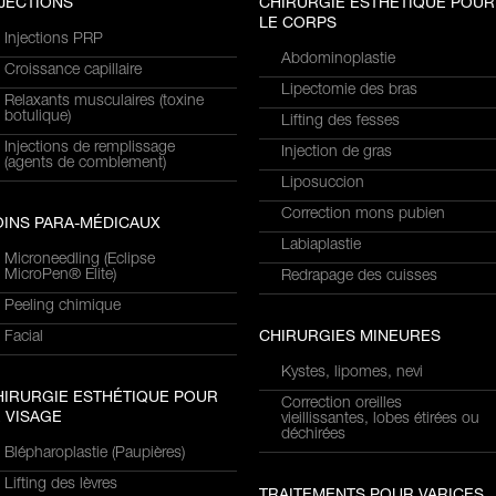
NJECTIONS
CHIRURGIE ESTHÉTIQUE POUR
LE CORPS
Injections PRP
Abdominoplastie
Croissance capillaire
Lipectomie des bras
Relaxants musculaires (toxine
botulique)
Lifting des fesses
Injections de remplissage
Injection de gras
(agents de comblement)
Liposuccion
Correction mons pubien
OINS PARA-MÉDICAUX
Labiaplastie
Microneedling (Eclipse
MicroPen® Elite)
Redrapage des cuisses
Peeling chimique
Facial
CHIRURGIES MINEURES
Kystes, lipomes, nevi
HIRURGIE ESTHÉTIQUE POUR
Correction oreilles
 VISAGE
vieillissantes, lobes étirées ou
déchirées
Blépharoplastie (Paupières)
Lifting des lèvres
TRAITEMENTS POUR VARICES