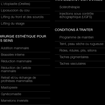
L’otoplastie (Oreilles)
Sclérothérapie
Liposuccion du cou
Injections sous contrôle
Lifting du front et des sourcils
échographique (UGFS)
Lifting du visage
CONDITIONS À TRAITER
HIRURGIE ESTHÉTIQUE POUR
Programme de maintien
S SEINS
Teint, peau sèche ou rugueuse
Addition mammaire
Rides, ridules, plis, sillons
Brassière interne
Taches pigmentaires
Réduction mammaire
Taches vasculaires
Réduction de l’aréole
mammaire
Retrait et/ou échange de
prothèses mammaires
Mastopexie
Gynécomastie
Mamelons inversés