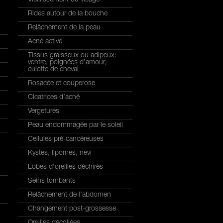
Rides autour de la bouche
Relâchement de la peau
Acné active
Tissus graisseux ou adipeux:
ventre, poignées d’amour,
culotte de cheval
Rosacée et couperose
Cicatrices d’acné
Vergetures
Peau endommagée par le soleil
Cellules pré-cancéreuses
Kystes, lipomes, nevi
Lobes d’oreilles déchirés
Seins tombants
Relâchement de l’abdomen
Changement post-grossesse
Oreilles décollées