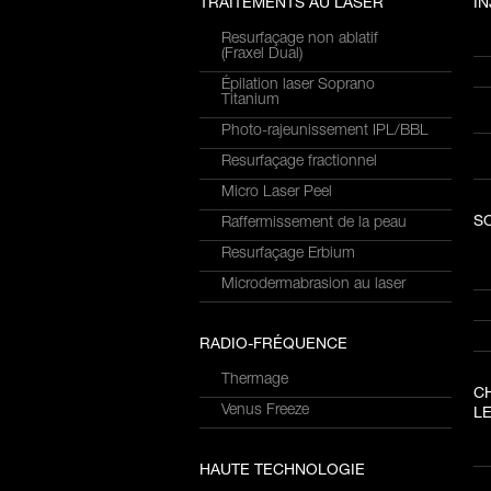
TRAITEMENTS AU LASER
I
Resurfaçage non ablatif
(Fraxel Dual)
Épilation laser Soprano
Titanium
Photo-rajeunissement IPL/BBL
Resurfaçage fractionnel
Micro Laser Peel
S
Raffermissement de la peau
Resurfaçage Erbium
Microdermabrasion au laser
RADIO-FRÉQUENCE
Thermage
C
Venus Freeze
LE
HAUTE TECHNOLOGIE