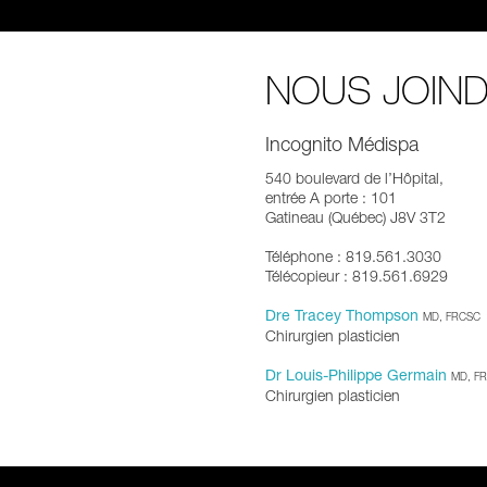
NOUS JOIN
Incognito Médispa
540 boulevard de l’Hôpital,
entrée A porte : 101
Gatineau (Québec) J8V 3T2
Téléphone : 819.561.3030
Télécopieur : 819.561.6929
Dre Tracey Thompson
MD, FRCSC
Chirurgien plasticien
Dr Louis-Philippe Germain
MD, F
Chirurgien plasticien