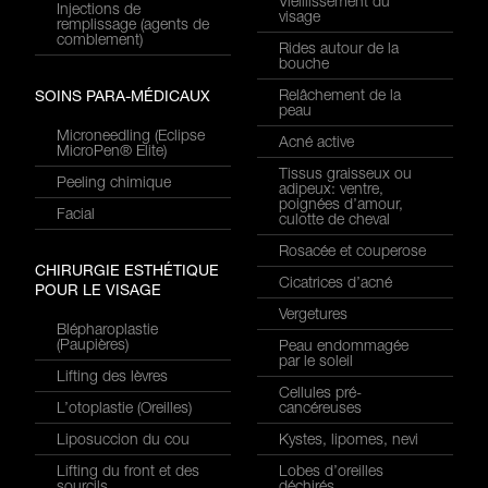
Vieillissement du
Injections de
visage
remplissage (agents de
comblement)
Rides autour de la
bouche
Relâchement de la
SOINS PARA-MÉDICAUX
peau
Microneedling (Eclipse
Acné active
MicroPen® Elite)
Tissus graisseux ou
Peeling chimique
adipeux: ventre,
poignées d’amour,
Facial
culotte de cheval
Rosacée et couperose
CHIRURGIE ESTHÉTIQUE
Cicatrices d’acné
POUR LE VISAGE
Vergetures
Blépharoplastie
(Paupières)
Peau endommagée
par le soleil
Lifting des lèvres
Cellules pré-
L’otoplastie (Oreilles)
cancéreuses
Liposuccion du cou
Kystes, lipomes, nevi
Lifting du front et des
Lobes d’oreilles