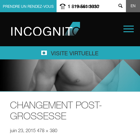
EN
1 819 561 3030
PRENDRE UN RENDEZ-VOUS
FINANCEMENT
VISITE VIRTUELLE
CHANGEMENT POST-
GROSSESSE
juin 23, 2015
478 × 380