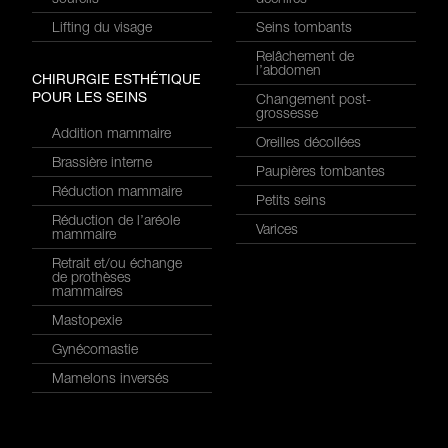
sourcils
déchirés
Lifting du visage
Seins tombants
Relâchement de
l’abdomen
CHIRURGIE ESTHÉTIQUE
POUR LES SEINS
Changement post-
grossesse
Addition mammaire
Oreilles décollées
Brassière interne
Paupières tombantes
Réduction mammaire
Petits seins
Réduction de l’aréole
Varices
mammaire
Retrait et/ou échange
de prothèses
mammaires
Mastopexie
Gynécomastie
Mamelons inversés