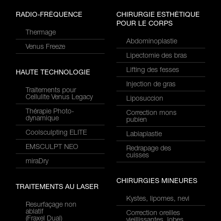
RADIO-FRÉQUENCE
CHIRURGIE ESTHÉTIQUE
POUR LE CORPS
Thermage
Abdominoplastie
Venus Freeze
Lipectomie des bras
Lifting des fesses
HAUTE TECHNOLOGIE
Injection de gras
Traitements pour
Cellulite Venus Legacy
Liposuccion
Thérapie Photo-
Correction mons
dynamique
pubien
Coolsculpting ELITE
Labiaplastie
EMSCULPT NEO
Redrapage des
cuisses
miraDry
CHIRURGIES MINEURES
TRAITEMENTS AU LASER
Kystes, lipomes, nevi
Resurfaçage non
ablatif
Correction oreilles
(Fraxel Dual)
vieillissantes, lobes