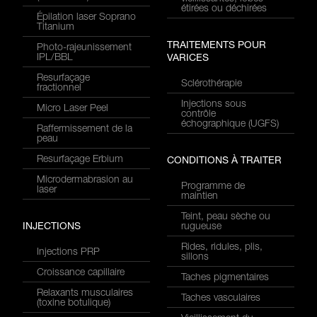
étirées ou déchirées
Épilation laser Soprano
Titanium
TRAITEMENTS POUR
Photo-rajeunissement
IPL/BBL
VARICES
Resurfaçage
Sclérothérapie
fractionnel
Injections sous
Micro Laser Peel
contrôle
échographique (UGFS)
Raffermissement de la
peau
Resurfaçage Erbium
CONDITIONS À TRAITER
Microdermabrasion au
Programme de
laser
maintien
Teint, peau sèche ou
INJECTIONS
rugueuse
Rides, ridules, plis,
Injections PRP
sillons
Croissance capillaire
Taches pigmentaires
Relaxants musculaires
Taches vasculaires
(toxine botulique)