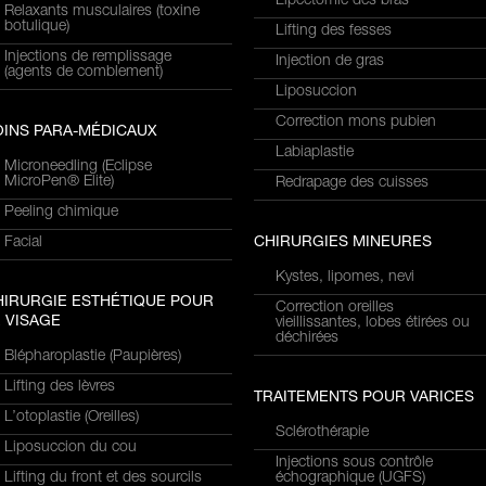
Lipectomie des bras
Relaxants musculaires (toxine
botulique)
Lifting des fesses
Injections de remplissage
Injection de gras
(agents de comblement)
Liposuccion
Correction mons pubien
OINS PARA-MÉDICAUX
Labiaplastie
Microneedling (Eclipse
MicroPen® Elite)
Redrapage des cuisses
Peeling chimique
Facial
CHIRURGIES MINEURES
Kystes, lipomes, nevi
HIRURGIE ESTHÉTIQUE POUR
Correction oreilles
 VISAGE
vieillissantes, lobes étirées ou
déchirées
Blépharoplastie (Paupières)
Lifting des lèvres
TRAITEMENTS POUR VARICES
L’otoplastie (Oreilles)
Sclérothérapie
Liposuccion du cou
Injections sous contrôle
Lifting du front et des sourcils
échographique (UGFS)