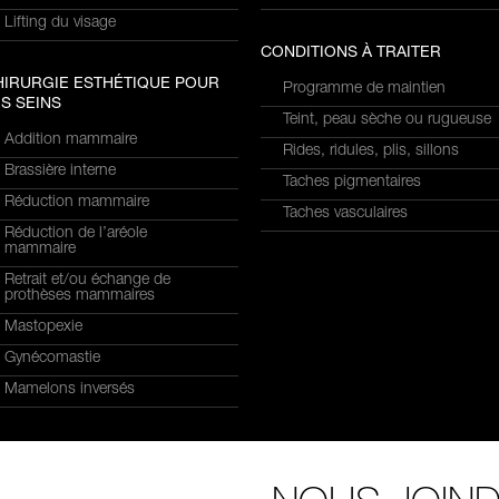
Lifting du visage
CONDITIONS À TRAITER
HIRURGIE ESTHÉTIQUE POUR
Programme de maintien
S SEINS
Teint, peau sèche ou rugueuse
Addition mammaire
Rides, ridules, plis, sillons
Brassière interne
Taches pigmentaires
Réduction mammaire
Taches vasculaires
Réduction de l’aréole
mammaire
Retrait et/ou échange de
prothèses mammaires
Mastopexie
Gynécomastie
Mamelons inversés