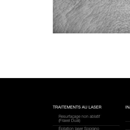
TRAITEMENTS AU LASER
I
Resurfaçage non ablatif
(Fraxel Dual)
Épilation laser Soprano