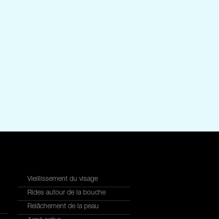
Vieillissement du visage
Rides autour de la bouche
Relâchement de la peau