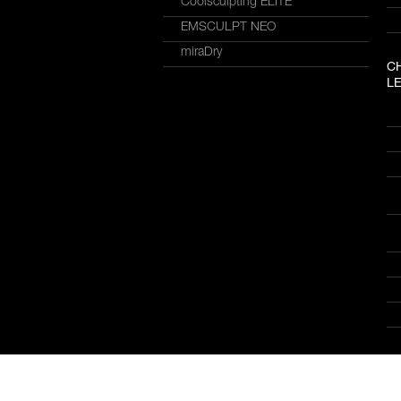
Coolsculpting ELITE
EMSCULPT NEO
miraDry
C
LE