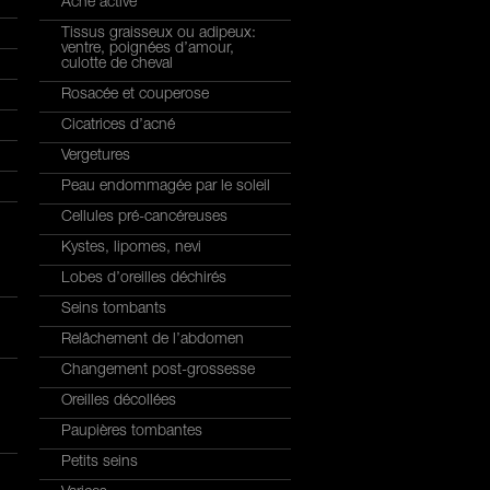
Acné active
Tissus graisseux ou adipeux:
ventre, poignées d’amour,
culotte de cheval
Rosacée et couperose
Cicatrices d’acné
Vergetures
Peau endommagée par le soleil
Cellules pré-cancéreuses
Kystes, lipomes, nevi
Lobes d’oreilles déchirés
Seins tombants
Relâchement de l’abdomen
Changement post-grossesse
Oreilles décollées
Paupières tombantes
Petits seins