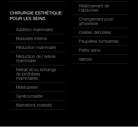
Relâchement de
l’abdomen
CHIRURGIE ESTHÉTIQUE
POUR LES SEINS
Changement post-
grossesse
Addition mammaire
Oreilles décollées
Brassière interne
Paupières tombantes
Réduction mammaire
Petits seins
Réduction de l’aréole
Varices
mammaire
Retrait et/ou échange
de prothèses
mammaires
Mastopexie
Gynécomastie
Mamelons inversés