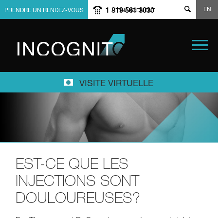
EN
1 819 561 3030
PRENDRE UN RENDEZ-VOUS
FINANCEMENT
VISITE VIRTUELLE
EST-CE QUE LES
INJECTIONS SONT
DOULOUREUSES?