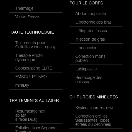
POUR LE CORPS
Thermage
Abdominoplastie
Venus Freeze
Lipectomie des bras
Lifting des fesses
HAUTE TECHNOLOGIE
Injection de gras
Traitements pour
Cellulite Venus Legacy
Liposuccion
Thérapie Photo-
Correction mons
dynamique
pubien
Coolsculpting ELITE
Labiaplastie
EMSCULPT NEO
Redrapage des
cuisses
miraDry
CHIRURGIES MINEURES
TRAITEMENTS AU LASER
Kystes, lipomes, nevi
Resurfaçage non
ablatif
Correction oreilles
(Fraxel Dual)
vieillissantes, lobes
étirées ou déchirées
Épilation laser Soprano