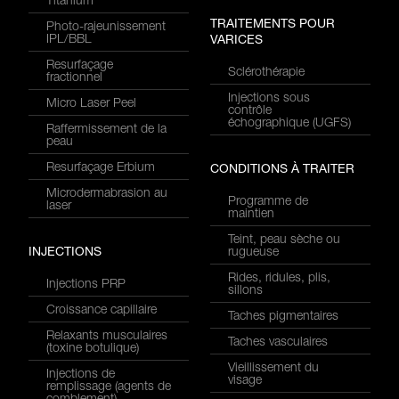
Titanium
TRAITEMENTS POUR
Photo-rajeunissement
IPL/BBL
VARICES
Resurfaçage
Sclérothérapie
fractionnel
Injections sous
Micro Laser Peel
contrôle
échographique (UGFS)
Raffermissement de la
peau
Resurfaçage Erbium
CONDITIONS À TRAITER
Microdermabrasion au
Programme de
laser
maintien
Teint, peau sèche ou
INJECTIONS
rugueuse
Rides, ridules, plis,
Injections PRP
sillons
Croissance capillaire
Taches pigmentaires
Relaxants musculaires
Taches vasculaires
(toxine botulique)
Vieillissement du
Injections de
visage
remplissage (agents de