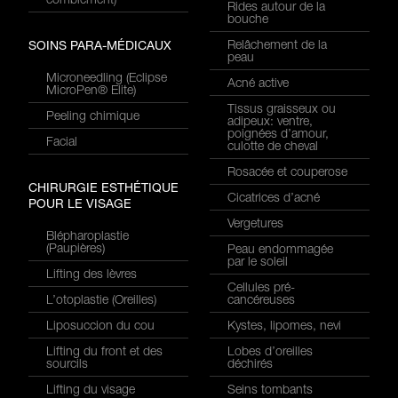
comblement)
Rides autour de la
bouche
Relâchement de la
SOINS PARA-MÉDICAUX
peau
Microneedling (Eclipse
Acné active
MicroPen® Elite)
Tissus graisseux ou
Peeling chimique
adipeux: ventre,
poignées d’amour,
Facial
culotte de cheval
Rosacée et couperose
CHIRURGIE ESTHÉTIQUE
Cicatrices d’acné
POUR LE VISAGE
Vergetures
Blépharoplastie
(Paupières)
Peau endommagée
par le soleil
Lifting des lèvres
Cellules pré-
L’otoplastie (Oreilles)
cancéreuses
Liposuccion du cou
Kystes, lipomes, nevi
Lifting du front et des
Lobes d’oreilles
sourcils
déchirés
Lifting du visage
Seins tombants