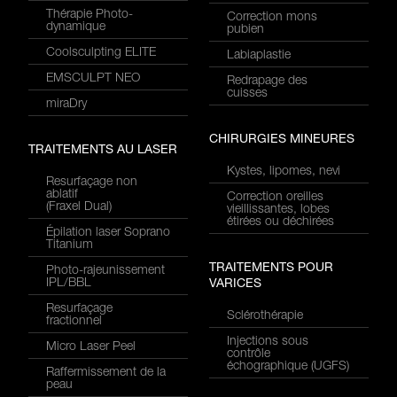
Thérapie Photo-
Correction mons
dynamique
pubien
Coolsculpting ELITE
Labiaplastie
EMSCULPT NEO
Redrapage des
cuisses
miraDry
CHIRURGIES MINEURES
TRAITEMENTS AU LASER
Kystes, lipomes, nevi
Resurfaçage non
ablatif
Correction oreilles
(Fraxel Dual)
vieillissantes, lobes
étirées ou déchirées
Épilation laser Soprano
Titanium
TRAITEMENTS POUR
Photo-rajeunissement
IPL/BBL
VARICES
Resurfaçage
Sclérothérapie
fractionnel
Injections sous
Micro Laser Peel
contrôle
échographique (UGFS)
Raffermissement de la
peau