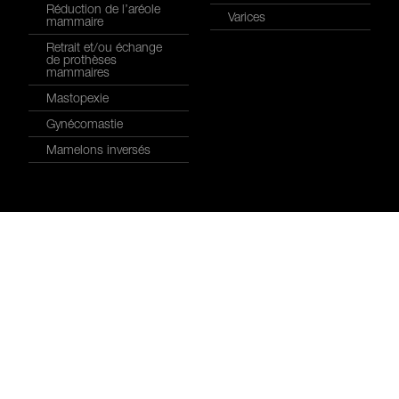
Réduction de l’aréole
Varices
mammaire
Retrait et/ou échange
de prothèses
mammaires
Mastopexie
Gynécomastie
Mamelons inversés