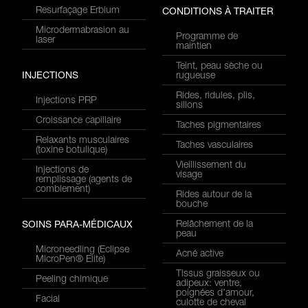
Resurfaçage Erbium
CONDITIONS À TRAITER
Microdermabrasion au
Programme de
laser
maintien
Teint, peau sèche ou
INJECTIONS
rugueuse
Rides, ridules, plis,
Injections PRP
sillons
Croissance capillaire
Taches pigmentaires
Relaxants musculaires
Taches vasculaires
(toxine botulique)
Vieillissement du
Injections de
visage
remplissage (agents de
comblement)
Rides autour de la
bouche
Relâchement de la
SOINS PARA-MÉDICAUX
peau
Microneedling (Eclipse
Acné active
MicroPen® Elite)
Tissus graisseux ou
Peeling chimique
adipeux: ventre,
poignées d’amour,
Facial
culotte de cheval