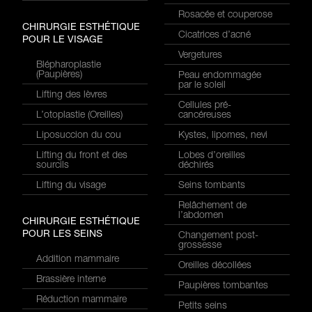
Rosacée et couperose
CHIRURGIE ESTHÉTIQUE
Cicatrices d’acné
POUR LE VISAGE
Vergetures
Blépharoplastie
(Paupières)
Peau endommagée
par le soleil
Lifting des lèvres
Cellules pré-
L’otoplastie (Oreilles)
cancéreuses
Liposuccion du cou
Kystes, lipomes, nevi
Lifting du front et des
Lobes d’oreilles
sourcils
déchirés
Lifting du visage
Seins tombants
Relâchement de
l’abdomen
CHIRURGIE ESTHÉTIQUE
POUR LES SEINS
Changement post-
grossesse
Addition mammaire
Oreilles décollées
Brassière interne
Paupières tombantes
Réduction mammaire
Petits seins