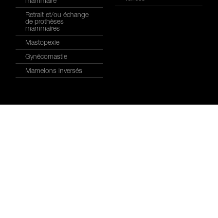
mammaire
Retrait et/ou échange
de prothèses
mammaires
Mastopexie
Gynécomastie
Mamelons inversés