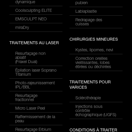
dynamique
pubien
Coolsculpting ELITE
Labiaplastie
EMSCULPT NEO
Redrapage des
cuisses
miraDry
CHIRURGIES MINEURES
TRAITEMENTS AU LASER
Kystes, lipomes, nevi
Resurfaçage non
ablatif
Correction oreilles
(Fraxel Dual)
vieillissantes, lobes
étirées ou déchirées
Épilation laser Soprano
Titanium
TRAITEMENTS POUR
Photo-rajeunissement
IPL/BBL
VARICES
Resurfaçage
Sclérothérapie
fractionnel
Injections sous
Micro Laser Peel
contrôle
échographique (UGFS)
Raffermissement de la
peau
Resurfaçage Erbium
CONDITIONS À TRAITER