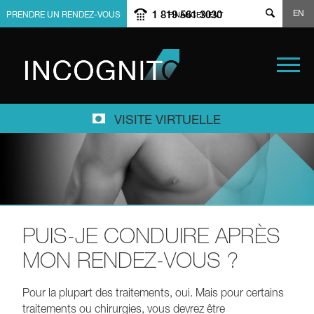
EN
1 819 561 3030
PRENDRE UN RENDEZ-VOUS
FINANCEMENT
VISITE VIRTUELLE
PUIS-JE CONDUIRE APRÈS
MON RENDEZ-VOUS ?
Pour la plupart des traitements, oui. Mais pour certains
traitements ou chirurgies, vous devrez être