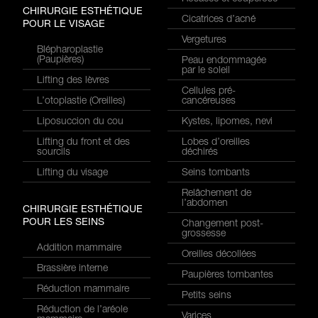
CHIRURGIE ESTHÉTIQUE
Cicatrices d’acné
POUR LE VISAGE
Vergetures
Blépharoplastie
(Paupières)
Peau endommagée
par le soleil
Lifting des lèvres
Cellules pré-
L’otoplastie (Oreilles)
cancéreuses
Liposuccion du cou
Kystes, lipomes, nevi
Lifting du front et des
Lobes d’oreilles
sourcils
déchirés
Lifting du visage
Seins tombants
Relâchement de
l’abdomen
CHIRURGIE ESTHÉTIQUE
POUR LES SEINS
Changement post-
grossesse
Addition mammaire
Oreilles décollées
Brassière interne
Paupières tombantes
Réduction mammaire
Petits seins
Réduction de l’aréole
Varices