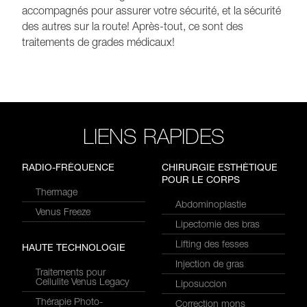
accompagnés pour assurer votre sécurité, et la sécurité
des autres sur la route! Après-tout, ce sont des
traitements de grades médicaux!
LIENS RAPIDES
RADIO-FRÉQUENCE
CHIRURGIE ESTHÉTIQUE
POUR LE CORPS
Thermage
Abdominoplastie
Venus Freeze
Lipectomie des bras
Lifting des fesses
HAUTE TECHNOLOGIE
Injection de gras
Traitements pour
Cellulite Venus Legacy
Liposuccion
Thérapie Photo-
Correction mons