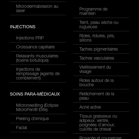
Microdermabrasion au
Programme de
laser
maintien
Teint, peau sèche ou
INJECTIONS
rugueuse
Rides, ridules, plis,
Injections PRP
sillons
Croissance capillaire
Taches pigmentaires
Relaxants musculaires
Taches vasculaires
(toxine botulique)
Vieillissement du
Injections de
visage
remplissage (agents de
comblement)
Rides autour de la
bouche
Relâchement de la
SOINS PARA-MÉDICAUX
peau
Microneedling (Eclipse
Acné active
MicroPen® Elite)
Tissus graisseux ou
Peeling chimique
adipeux: ventre,
poignées d’amour,
Facial
culotte de cheval
Rosacée et couperose