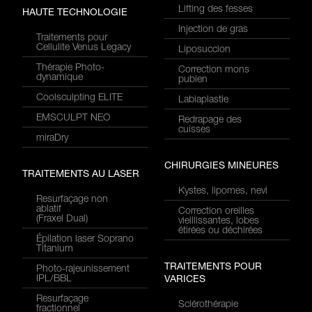
Lifting des fesses
HAUTE TECHNOLOGIE
Injection de gras
Traitements pour
Cellulite Venus Legacy
Liposuccion
Thérapie Photo-
Correction mons
dynamique
pubien
Coolsculpting ELITE
Labiaplastie
EMSCULPT NEO
Redrapage des
cuisses
miraDry
CHIRURGIES MINEURES
TRAITEMENTS AU LASER
Kystes, lipomes, nevi
Resurfaçage non
ablatif
Correction oreilles
(Fraxel Dual)
vieillissantes, lobes
étirées ou déchirées
Épilation laser Soprano
Titanium
TRAITEMENTS POUR
Photo-rajeunissement
IPL/BBL
VARICES
Resurfaçage
Sclérothérapie
fractionnel