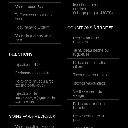
Injections sous
Micro Laser Peel
contrôle
échographique (UGFS)
Raffermissement de la
peau
Resurfaçage Erbium
CONDITIONS À TRAITER
Microdermabrasion au
Programme de
laser
maintien
Teint, peau sèche ou
INJECTIONS
rugueuse
Rides, ridules, plis,
Injections PRP
sillons
Croissance capillaire
Taches pigmentaires
Relaxants musculaires
Taches vasculaires
(toxine botulique)
Vieillissement du
Injections de
visage
remplissage (agents de
comblement)
Rides autour de la
bouche
Relâchement de la
SOINS PARA-MÉDICAUX
peau
Microneedling (Eclipse