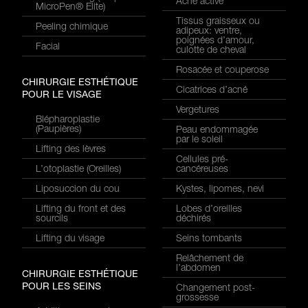
Acné active
MicroPen® Elite)
Tissus graisseux ou
Peeling chimique
adipeux: ventre,
poignées d’amour,
Facial
culotte de cheval
Rosacée et couperose
CHIRURGIE ESTHÉTIQUE
Cicatrices d’acné
POUR LE VISAGE
Vergetures
Blépharoplastie
(Paupières)
Peau endommagée
par le soleil
Lifting des lèvres
Cellules pré-
L’otoplastie (Oreilles)
cancéreuses
Liposuccion du cou
Kystes, lipomes, nevi
Lifting du front et des
Lobes d’oreilles
sourcils
déchirés
Lifting du visage
Seins tombants
Relâchement de
l’abdomen
CHIRURGIE ESTHÉTIQUE
POUR LES SEINS
Changement post-
grossesse