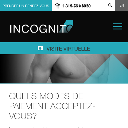
EN
1 819 561 3030
PRENDRE UN RENDEZ-VOUS
FINANCEMENT
VISITE VIRTUELLE
QUELS MODES DE
PAIEMENT ACCEPTEZ-
VOUS?