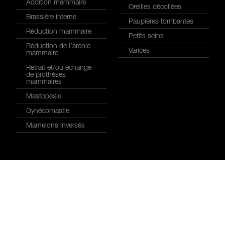
Addition mammaire
Oreilles décollées
Brassière interne
Paupières tombantes
Réduction mammaire
Petits seins
Réduction de l’aréole
Varices
mammaire
Retrait et/ou échange
de prothèses
mammaires
Mastopexie
Gynécomastie
Mamelons inversés