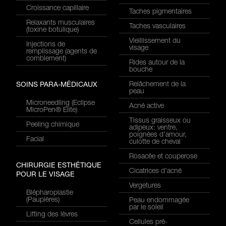
Croissance capillaire
Taches pigmentaires
Relaxants musculaires
Taches vasculaires
(toxine botulique)
Vieillissement du
Injections de
visage
remplissage (agents de
comblement)
Rides autour de la
bouche
Relâchement de la
SOINS PARA-MÉDICAUX
peau
Microneedling (Eclipse
Acné active
MicroPen® Elite)
Tissus graisseux ou
Peeling chimique
adipeux: ventre,
poignées d’amour,
Facial
culotte de cheval
Rosacée et couperose
CHIRURGIE ESTHÉTIQUE
Cicatrices d’acné
POUR LE VISAGE
Vergetures
Blépharoplastie
(Paupières)
Peau endommagée
par le soleil
Lifting des lèvres
Cellules pré-