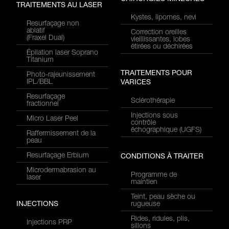
TRAITEMENTS AU LASER
Kystes, lipomes, nevi
Resurfaçage non
ablatif
Correction oreilles
(Fraxel Dual)
vieillissantes, lobes
étirées ou déchirées
Épilation laser Soprano
Titanium
TRAITEMENTS POUR
Photo-rajeunissement
IPL/BBL
VARICES
Resurfaçage
Sclérothérapie
fractionnel
Injections sous
Micro Laser Peel
contrôle
échographique (UGFS)
Raffermissement de la
peau
Resurfaçage Erbium
CONDITIONS À TRAITER
Microdermabrasion au
Programme de
laser
maintien
Teint, peau sèche ou
INJECTIONS
rugueuse
Rides, ridules, plis,
Injections PRP
sillons