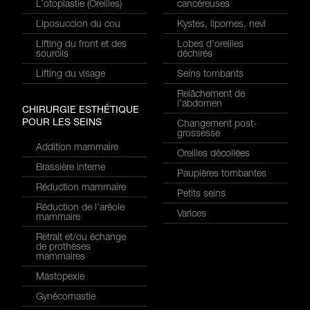
L’otoplastie (Oreilles)
cancéreuses
Liposuccion du cou
Kystes, lipomes, nevi
Lifting du front et des
Lobes d’oreilles
sourcils
déchirés
Lifting du visage
Seins tombants
Relâchement de
l’abdomen
CHIRURGIE ESTHÉTIQUE
POUR LES SEINS
Changement post-
grossesse
Addition mammaire
Oreilles décollées
Brassière interne
Paupières tombantes
Réduction mammaire
Petits seins
Réduction de l’aréole
Varices
mammaire
Retrait et/ou échange
de prothèses
mammaires
Mastopexie
Gynécomastie