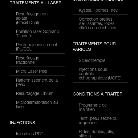
TRAITEMENTS AU LASER
Kystes, lipomes, nevi
Resurfaçage non
ablatif
Correction oreilles
(Fraxel Dual)
vieillissantes, lobes
étirées ou déchirées
Épilation laser Soprano
Titanium
TRAITEMENTS POUR
Photo-rajeunissement
IPL/BBL
VARICES
Resurfaçage
Sclérothérapie
fractionnel
Injections sous
Micro Laser Peel
contrôle
échographique (UGFS)
Raffermissement de la
peau
Resurfaçage Erbium
CONDITIONS À TRAITER
Microdermabrasion au
Programme de
laser
maintien
Teint, peau sèche ou
INJECTIONS
rugueuse
Rides, ridules, plis,
Injections PRP
sillons