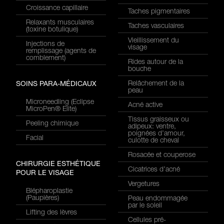
Croissance capillaire
Taches pigmentaires
Relaxants musculaires
Taches vasculaires
(toxine botulique)
Vieillissement du
Injections de
visage
remplissage (agents de
comblement)
Rides autour de la
bouche
Relâchement de la
SOINS PARA-MÉDICAUX
peau
Microneedling (Eclipse
Acné active
MicroPen® Elite)
Tissus graisseux ou
Peeling chimique
adipeux: ventre,
poignées d’amour,
Facial
culotte de cheval
Rosacée et couperose
CHIRURGIE ESTHÉTIQUE
Cicatrices d’acné
POUR LE VISAGE
Vergetures
Blépharoplastie
(Paupières)
Peau endommagée
par le soleil
Lifting des lèvres
Cellules pré-