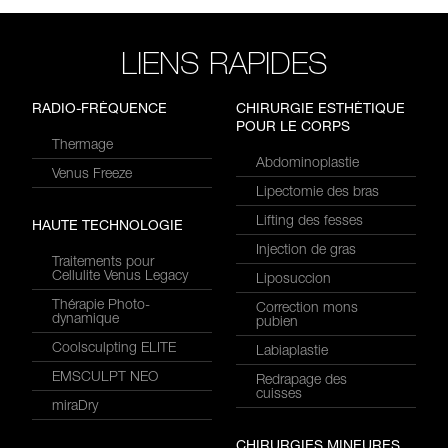
LIENS RAPIDES
RADIO-FRÉQUENCE
CHIRURGIE ESTHÉTIQUE
POUR LE CORPS
Thermage
Abdominoplastie
Venus Freeze
Lipectomie des bras
Lifting des fesses
HAUTE TECHNOLOGIE
Injection de gras
Traitements pour
Cellulite Venus Legacy
Liposuccion
Thérapie Photo-
Correction mons
dynamique
pubien
Coolsculpting ELITE
Labiaplastie
EMSCULPT NEO
Redrapage des
cuisses
miraDry
CHIRURGIES MINEURES