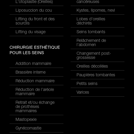
L’otoplastie (Oreilles)
cancéreuses
Liposuccion du cou
Kystes, lipomes, nevi
Lifting du front et des
Lobes d’oreilles
sourcils
déchirés
Lifting du visage
Seins tombants
Relâchement de
l’abdomen
CHIRURGIE ESTHÉTIQUE
POUR LES SEINS
Changement post-
grossesse
Addition mammaire
Oreilles décollées
Brassière interne
Paupières tombantes
Réduction mammaire
Petits seins
Réduction de l’aréole
Varices
mammaire
Retrait et/ou échange
de prothèses
mammaires
Mastopexie
Gynécomastie