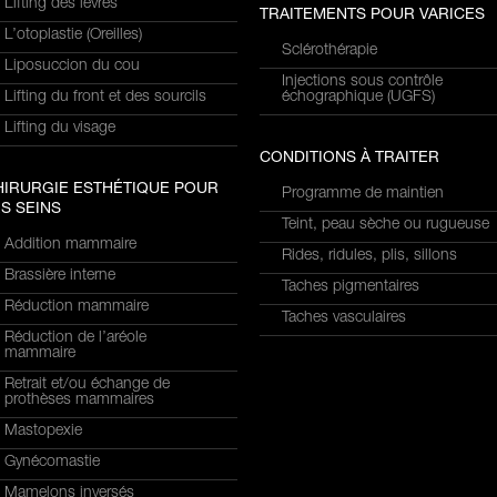
Lifting des lèvres
TRAITEMENTS POUR VARICES
L’otoplastie (Oreilles)
Sclérothérapie
Liposuccion du cou
Injections sous contrôle
Lifting du front et des sourcils
échographique (UGFS)
Lifting du visage
CONDITIONS À TRAITER
HIRURGIE ESTHÉTIQUE POUR
Programme de maintien
S SEINS
Teint, peau sèche ou rugueuse
Addition mammaire
Rides, ridules, plis, sillons
Brassière interne
Taches pigmentaires
Réduction mammaire
Taches vasculaires
Réduction de l’aréole
mammaire
Retrait et/ou échange de
prothèses mammaires
Mastopexie
Gynécomastie
Mamelons inversés