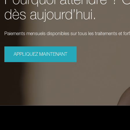
dès aujourd’hui.
Paiements mensuels disponibles sur tous les traitements et forf
APPLIQUEZ MAINTENANT