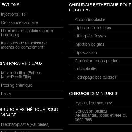
NJECTIONS
CHIRURGIE ESTHÉTIQUE POUR
LE CORPS
Injections PRP
Abdominoplastie
Croissance capillaire
Lipectomie des bras
Relaxants musculaires (toxine
botulique)
Lifting des fesses
Injections de remplissage
Injection de gras
(agents de comblement)
Liposuccion
Correction mons pubien
OINS PARA-MÉDICAUX
Labiaplastie
Microneedling (Eclipse
MicroPen® Elite)
Redrapage des cuisses
Peeling chimique
Facial
CHIRURGIES MINEURES
Kystes, lipomes, nevi
HIRURGIE ESTHÉTIQUE POUR
Correction oreilles
 VISAGE
vieillissantes, lobes étirées ou
déchirées
Blépharoplastie (Paupières)