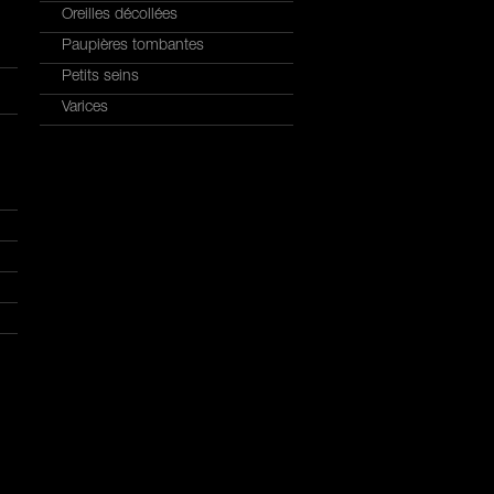
Oreilles décollées
Paupières tombantes
Petits seins
Varices