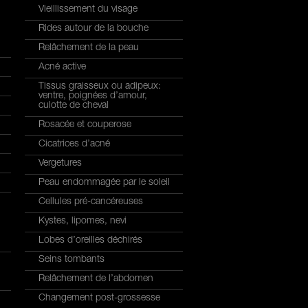
Vieillissement du visage
Rides autour de la bouche
Relâchement de la peau
Acné active
Tissus graisseux ou adipeux:
ventre, poignées d’amour,
culotte de cheval
Rosacée et couperose
Cicatrices d’acné
Vergetures
Peau endommagée par le soleil
Cellules pré-cancéreuses
Kystes, lipomes, nevi
Lobes d’oreilles déchirés
Seins tombants
Relâchement de l’abdomen
Changement post-grossesse