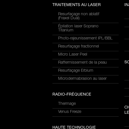
TRAITEMENTS AU LASER
I
Resurfaçage non ablatif
(Fraxel Dual)
Épilation laser Soprano
Titanium
Photo-rajeunissement IPL/BBL
Resurfaçage fractionnel
Micro Laser Peel
S
Raffermissement de la peau
Resurfaçage Erbium
Microdermabrasion au laser
RADIO-FRÉQUENCE
Thermage
C
Venus Freeze
LE
HAUTE TECHNOLOGIE