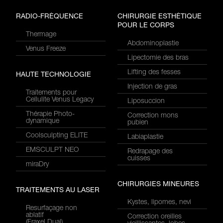
RADIO-FRÉQUENCE
CHIRURGIE ESTHÉTIQUE
POUR LE CORPS
Thermage
Abdominoplastie
Venus Freeze
Lipectomie des bras
Lifting des fesses
HAUTE TECHNOLOGIE
Injection de gras
Traitements pour
Cellulite Venus Legacy
Liposuccion
Thérapie Photo-
Correction mons
dynamique
pubien
Coolsculpting ELITE
Labiaplastie
EMSCULPT NEO
Redrapage des
cuisses
miraDry
CHIRURGIES MINEURES
TRAITEMENTS AU LASER
Kystes, lipomes, nevi
Resurfaçage non
ablatif
Correction oreilles
(Fraxel Dual)