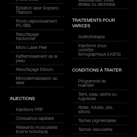
vieillissantes, lobes
étirées ou déchirées
Épilation laser Soprano
Titanium
TRAITEMENTS POUR
Photo-rajeunissement
IPL/BBL
VARICES
Resurfaçage
Sclérothérapie
fractionnel
Injections sous
Micro Laser Peel
contrôle
échographique (UGFS)
Raffermissement de la
peau
Resurfaçage Erbium
CONDITIONS À TRAITER
Microdermabrasion au
Programme de
laser
maintien
Teint, peau sèche ou
INJECTIONS
rugueuse
Rides, ridules, plis,
Injections PRP
sillons
Croissance capillaire
Taches pigmentaires
Relaxants musculaires
Taches vasculaires
(toxine botulique)