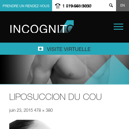
EN
1 819 561 3030
PRENDRE UN RENDEZ-VOUS
FINANCEMENT
VISITE VIRTUELLE
LIPOSUCCION DU COU
juin 23, 2015
478 × 380