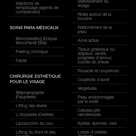
Vieillissement du
Injections de
visage
remplissage (agents de
comblement)
Rides autour de la
bouche
Relâchement de la
SOINS PARA-MÉDICAUX
peau
Microneedling (Eclipse
Acné active
MicroPen® Elite)
Tissus graisseux ou
Peeling chimique
adipeux: ventre,
poignées d’amour,
Facial
culotte de cheval
Rosacée et couperose
CHIRURGIE ESTHÉTIQUE
Cicatrices d’acné
POUR LE VISAGE
Vergetures
Blépharoplastie
(Paupières)
Peau endommagée
par le soleil
Lifting des lèvres
Cellules pré-
L’otoplastie (Oreilles)
cancéreuses
Liposuccion du cou
Kystes, lipomes, nevi
Lifting du front et des
Lobes d’oreilles