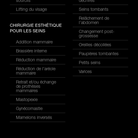
sourcils
déchirés
Lifting du visage
Seins tombants
Relâchement de
l’abdomen
CHIRURGIE ESTHÉTIQUE
POUR LES SEINS
Changement post-
grossesse
Addition mammaire
Oreilles décollées
Brassière interne
Paupières tombantes
Réduction mammaire
Petits seins
Réduction de l’aréole
Varices
mammaire
Retrait et/ou échange
de prothèses
mammaires
Mastopexie
Gynécomastie
Mamelons inversés