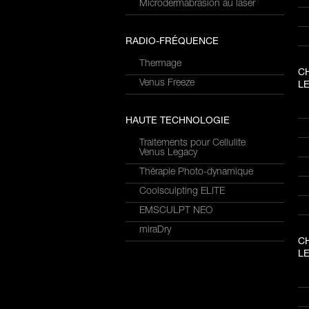
Microdermabrasion au laser
RADIO-FRÉQUENCE
Thermage
C
Venus Freeze
LE
HAUTE TECHNOLOGIE
Traitements pour Cellulite
Venus Legacy
Thérapie Photo-dynamique
Coolsculpting ELITE
EMSCULPT NEO
miraDry
C
LE