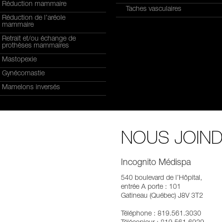
Réduction mammaire
Taches vasculaires
Réduction de l’aréole
mammaire
Retrait et/ou échange de
prothèses mammaires
Mastopexie
Gynécomastie
Mamelons inversés
NOUS JOIN
Incognito Médispa
540 boulevard de l’Hôpital,
entrée A porte : 101
Gatineau (Québec) J8V 3T2
Téléphone : 819.561.3030