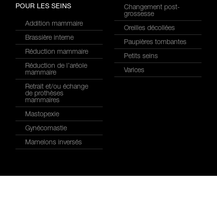
POUR LES SEINS
Changement post-
grossesse
Addition mammaire
Oreilles décollées
Brassière interne
Paupières tombantes
Réduction mammaire
Petits seins
Réduction de l’aréole
Varices
mammaire
Retrait et/ou échange
de prothèses
mammaires
Mastopexie
Gynécomastie
Mamelons inversés