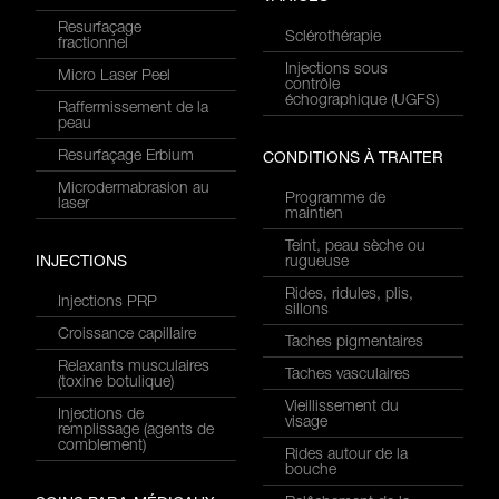
Resurfaçage
Sclérothérapie
fractionnel
Injections sous
Micro Laser Peel
contrôle
échographique (UGFS)
Raffermissement de la
peau
Resurfaçage Erbium
CONDITIONS À TRAITER
Microdermabrasion au
Programme de
laser
maintien
Teint, peau sèche ou
INJECTIONS
rugueuse
Rides, ridules, plis,
Injections PRP
sillons
Croissance capillaire
Taches pigmentaires
Relaxants musculaires
Taches vasculaires
(toxine botulique)
Vieillissement du
Injections de
visage
remplissage (agents de
comblement)
Rides autour de la
bouche