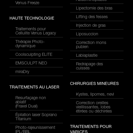
Abdominoplastie
Venus Freeze
Lipectomie des bras
Lifting des fesses
HAUTE TECHNOLOGIE
Injection de gras
Traitements pour
Cellulite Venus Legacy
Liposuccion
Thérapie Photo-
Correction mons
dynamique
pubien
Coolsculpting ELITE
Labiaplastie
EMSCULPT NEO
Redrapage des
cuisses
miraDry
CHIRURGIES MINEURES
TRAITEMENTS AU LASER
Kystes, lipomes, nevi
Resurfaçage non
ablatif
Correction oreilles
(Fraxel Dual)
vieillissantes, lobes
étirées ou déchirées
Épilation laser Soprano
Titanium
TRAITEMENTS POUR
Photo-rajeunissement
IPL/BBL
VARICES