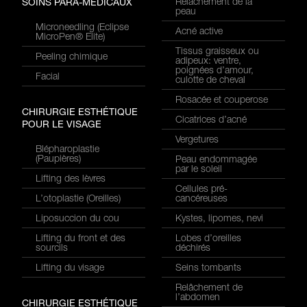
Relâchement de la
SOINS PARA-MÉDICAUX
peau
Microneedling (Eclipse
Acné active
MicroPen® Elite)
Tissus graisseux ou
Peeling chimique
adipeux: ventre,
poignées d’amour,
Facial
culotte de cheval
Rosacée et couperose
CHIRURGIE ESTHÉTIQUE
Cicatrices d’acné
POUR LE VISAGE
Vergetures
Blépharoplastie
(Paupières)
Peau endommagée
par le soleil
Lifting des lèvres
Cellules pré-
L’otoplastie (Oreilles)
cancéreuses
Liposuccion du cou
Kystes, lipomes, nevi
Lifting du front et des
Lobes d’oreilles
sourcils
déchirés
Lifting du visage
Seins tombants
Relâchement de
l’abdomen
CHIRURGIE ESTHÉTIQUE