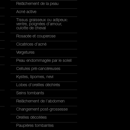
Relâchement de la peau
Acné active
Tissus graisseux ou adipeux:
ventre, poignées d’amour,
culotte de cheval
Rosacée et couperose
Cicatrices d’acné
Vergetures
Peau endommagée par le soleil
Cellules pré-cancéreuses
Kystes, lipomes, nevi
Lobes d’oreilles déchirés
Seins tombants
Relâchement de l’abdomen
Changement post-grossesse
Oreilles décollées
Paupières tombantes