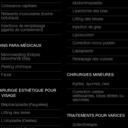
Abdominoplastie
Croissance capillaire
Lipectomie des bras
Relaxants musculaires (toxine
botulique)
Lifting des fesses
Injections de remplissage
Injection de gras
(agents de comblement)
Liposuccion
Correction mons pubien
OINS PARA-MÉDICAUX
Labiaplastie
Microneedling (Eclipse
MicroPen® Elite)
Redrapage des cuisses
Peeling chimique
Facial
CHIRURGIES MINEURES
Kystes, lipomes, nevi
HIRURGIE ESTHÉTIQUE POUR
Correction oreilles
 VISAGE
vieillissantes, lobes étirées ou
déchirées
Blépharoplastie (Paupières)
Lifting des lèvres
TRAITEMENTS POUR VARICES
L’otoplastie (Oreilles)
Sclérothérapie