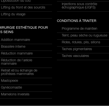
Liposuccion du cou
Injections sous contrôle
Lifting du front et des sourcils
échographique (UGFS)
Lifting du visage
CONDITIONS À TRAITER
HIRURGIE ESTHÉTIQUE POUR
Programme de maintien
S SEINS
Teint, peau sèche ou rugueuse
Addition mammaire
Rides, ridules, plis, sillons
Brassière interne
Taches pigmentaires
Réduction mammaire
Taches vasculaires
Réduction de l’aréole
mammaire
Retrait et/ou échange de
prothèses mammaires
Mastopexie
Gynécomastie
Mamelons inversés