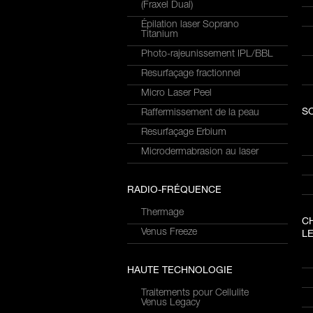
(Fraxel Dual)
Épilation laser Soprano
Titanium
Photo-rajeunissement IPL/BBL
Resurfaçage fractionnel
Micro Laser Peel
S
Raffermissement de la peau
Resurfaçage Erbium
Microdermabrasion au laser
RADIO-FRÉQUENCE
Thermage
C
Venus Freeze
LE
HAUTE TECHNOLOGIE
Traitements pour Cellulite
Venus Legacy