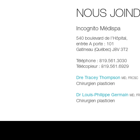
NOUS JOIN
Incognito Médispa
540 boulevard de l’Hôpital,
entrée A porte : 101
Gatineau (Québec) J8V 3T2
Téléphone : 819.561.3030
Télécopieur : 819.561.6929
Dre Tracey Thompson
MD, FRCSC
Chirurgien plasticien
Dr Louis-Philippe Germain
MD, F
Chirurgien plasticien