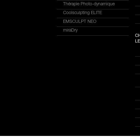
Thérapie Photo-dynamique
Coolsculpting ELITE
EMSCULPT NEO
miraDry
C
LE