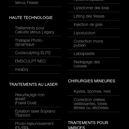
Abdominoplastie
Venus Freeze
Lipectomie des bras
Lifting des fesses
HAUTE TECHNOLOGIE
Injection de gras
Traitements pour
Cellulite Venus Legacy
Liposuccion
Thérapie Photo-
Correction mons
dynamique
pubien
Coolsculpting ELITE
Labiaplastie
EMSCULPT NEO
Redrapage des
cuisses
miraDry
CHIRURGIES MINEURES
TRAITEMENTS AU LASER
Kystes, lipomes, nevi
Resurfaçage non
ablatif
Correction oreilles
(Fraxel Dual)
vieillissantes, lobes
étirées ou déchirées
Épilation laser Soprano
Titanium
TRAITEMENTS POUR
Photo-rajeunissement
IPL/BBL
VARICES