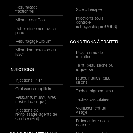
Resurfaçage
Sclérothérapie
fractionnel
Injections sous
Micro Laser Peel
contrôle
échographique (UGFS)
Raffermissement de la
peau
Resurfaçage Erbium
CONDITIONS À TRAITER
Microdermabrasion au
Programme de
laser
maintien
Teint, peau sèche ou
INJECTIONS
rugueuse
Rides, ridules, plis,
Injections PRP
sillons
Croissance capillaire
Taches pigmentaires
Relaxants musculaires
Taches vasculaires
(toxine botulique)
Vieillissement du
Injections de
visage
remplissage (agents de
comblement)
Rides autour de la
bouche