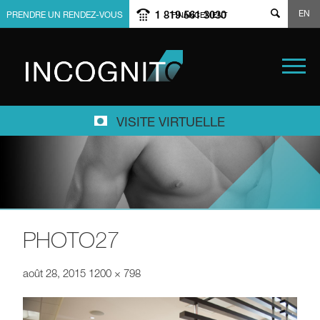
EN
1 819 561 3030
PRENDRE UN RENDEZ-VOUS
FINANCEMENT
VISITE VIRTUELLE
PHOTO27
août 28, 2015
1200 × 798