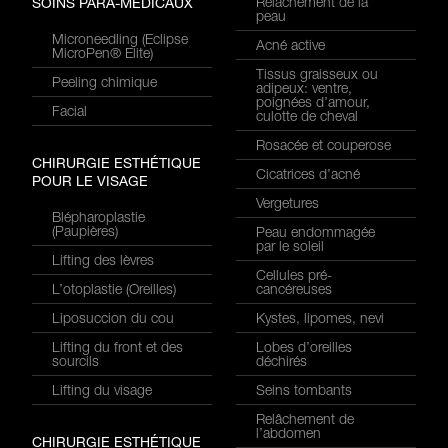
Relâchement de la
SOINS PARA-MÉDICAUX
peau
Microneedling (Eclipse
Acné active
MicroPen® Elite)
Tissus graisseux ou
Peeling chimique
adipeux: ventre,
poignées d’amour,
Facial
culotte de cheval
Rosacée et couperose
CHIRURGIE ESTHÉTIQUE
Cicatrices d’acné
POUR LE VISAGE
Vergetures
Blépharoplastie
(Paupières)
Peau endommagée
par le soleil
Lifting des lèvres
Cellules pré-
L’otoplastie (Oreilles)
cancéreuses
Liposuccion du cou
Kystes, lipomes, nevi
Lifting du front et des
Lobes d’oreilles
sourcils
déchirés
Lifting du visage
Seins tombants
Relâchement de
l’abdomen
CHIRURGIE ESTHÉTIQUE