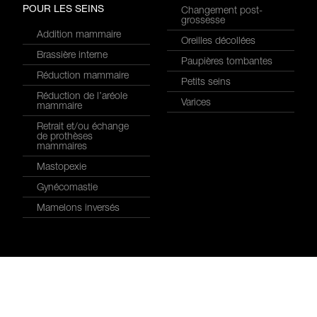
POUR LES SEINS
Changement post-
grossesse
Addition mammaire
Oreilles décollées
Brassière interne
Paupières tombantes
Réduction mammaire
Petits seins
Réduction de l’aréole
Varices
mammaire
Retrait et/ou échange
de prothèses
mammaires
Mastopexie
Gynécomastie
Mamelons inversés