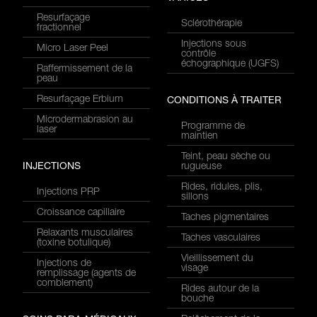
Resurfaçage
Sclérothérapie
fractionnel
Injections sous
Micro Laser Peel
contrôle
échographique (UGFS)
Raffermissement de la
peau
Resurfaçage Erbium
CONDITIONS À TRAITER
Microdermabrasion au
Programme de
laser
maintien
Teint, peau sèche ou
INJECTIONS
rugueuse
Rides, ridules, plis,
Injections PRP
sillons
Croissance capillaire
Taches pigmentaires
Relaxants musculaires
Taches vasculaires
(toxine botulique)
Vieillissement du
Injections de
visage
remplissage (agents de
comblement)
Rides autour de la
bouche