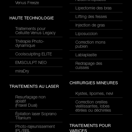
Abdominoplastie
Venus Freeze
Lipectomie des bras
Lifting des fesses
HAUTE TECHNOLOGIE
Injection de gras
Traitements pour
Cellulite Venus Legacy
Liposuccion
Thérapie Photo-
Correction mons
dynamique
pubien
Coolsculpting ELITE
Labiaplastie
EMSCULPT NEO
Redrapage des
cuisses
miraDry
CHIRURGIES MINEURES
TRAITEMENTS AU LASER
Kystes, lipomes, nevi
Resurfaçage non
ablatif
Correction oreilles
(Fraxel Dual)
vieillissantes, lobes
étirées ou déchirées
Épilation laser Soprano
Titanium
TRAITEMENTS POUR
Photo-rajeunissement
IPL/BBL
VARICES