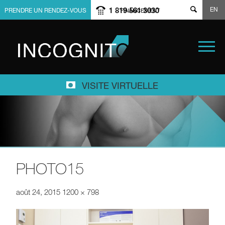
EN
1 819 561 3030
PRENDRE UN RENDEZ-VOUS
FINANCEMENT
VISITE VIRTUELLE
PHOTO15
août 24, 2015
1200 × 798