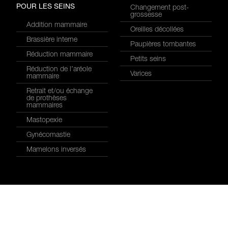
POUR LES SEINS
Changement post-
grossesse
Addition mammaire
Oreilles décollées
Brassière interne
Paupières tombantes
Réduction mammaire
Petits seins
Réduction de l’aréole
Varices
mammaire
Retrait et/ou échange
de prothèses
mammaires
Mastopexie
Gynécomastie
Mamelons inversés