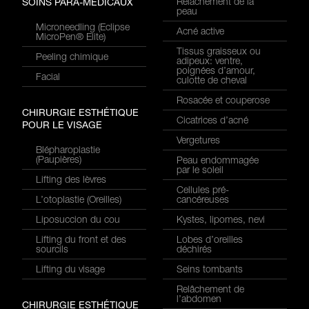
Relâchement de la
SOINS PARA-MÉDICAUX
peau
Microneedling (Eclipse
Acné active
MicroPen® Elite)
Tissus graisseux ou
Peeling chimique
adipeux: ventre,
poignées d’amour,
Facial
culotte de cheval
Rosacée et couperose
CHIRURGIE ESTHÉTIQUE
Cicatrices d’acné
POUR LE VISAGE
Vergetures
Blépharoplastie
(Paupières)
Peau endommagée
par le soleil
Lifting des lèvres
Cellules pré-
L’otoplastie (Oreilles)
cancéreuses
Liposuccion du cou
Kystes, lipomes, nevi
Lifting du front et des
Lobes d’oreilles
sourcils
déchirés
Lifting du visage
Seins tombants
Relâchement de
l’abdomen
CHIRURGIE ESTHÉTIQUE