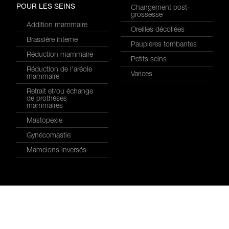
POUR LES SEINS
Changement post-
grossesse
Addition mammaire
Oreilles décollées
Brassière interne
Paupières tombantes
Réduction mammaire
Petits seins
Réduction de l’aréole
Varices
mammaire
Retrait et/ou échange
de prothèses
mammaires
Mastopexie
Gynécomastie
Mamelons inversés