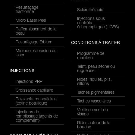
Resurfaçage
Sclérothérapie
fractionnel
Injections sous
Micro Laser Peel
contrôle
échographique (UGFS)
Raffermissement de la
peau
Resurfaçage Erbium
CONDITIONS À TRAITER
Microdermabrasion au
Programme de
laser
maintien
Teint, peau sèche ou
INJECTIONS
rugueuse
Rides, ridules, plis,
Injections PRP
sillons
Croissance capillaire
Taches pigmentaires
Relaxants musculaires
Taches vasculaires
(toxine botulique)
Vieillissement du
Injections de
visage
remplissage (agents de
comblement)
Rides autour de la
bouche