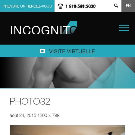
EN
1 819 561 3030
PRENDRE UN RENDEZ-VOUS
FINANCEMENT
VISITE VIRTUELLE
PHOTO32
août 24, 2015
1200 × 798