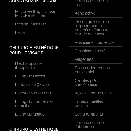
Relâchement de la
SOINS PARA-MÉDICAUX
peau
Microneedling (Eclipse
Acné active
MicroPen® Elite)
Tissus graisseux ou
Peeling chimique
adipeux: ventre,
poignées d’amour,
Facial
culotte de cheval
Rosacée et couperose
CHIRURGIE ESTHÉTIQUE
Cicatrices d’acné
POUR LE VISAGE
Vergetures
Blépharoplastie
(Paupières)
Peau endommagée
par le soleil
Lifting des lèvres
Cellules pré-
L’otoplastie (Oreilles)
cancéreuses
Liposuccion du cou
Kystes, lipomes, nevi
Lifting du front et des
Lobes d’oreilles
sourcils
déchirés
Lifting du visage
Seins tombants
Relâchement de
l’abdomen
CHIRURGIE ESTHÉTIQUE