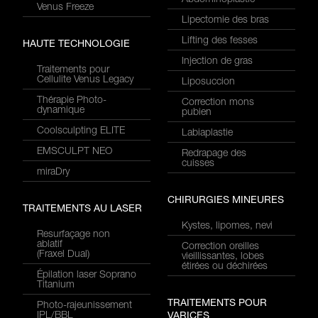
Abdominoplastie
Venus Freeze
Lipectomie des bras
Lifting des fesses
HAUTE TECHNOLOGIE
Injection de gras
Traitements pour
Cellulite Venus Legacy
Liposuccion
Thérapie Photo-
Correction mons
dynamique
pubien
Coolsculpting ELITE
Labiaplastie
EMSCULPT NEO
Redrapage des
cuisses
miraDry
CHIRURGIES MINEURES
TRAITEMENTS AU LASER
Kystes, lipomes, nevi
Resurfaçage non
ablatif
Correction oreilles
(Fraxel Dual)
vieillissantes, lobes
étirées ou déchirées
Épilation laser Soprano
Titanium
TRAITEMENTS POUR
Photo-rajeunissement
IPL/BBL
VARICES