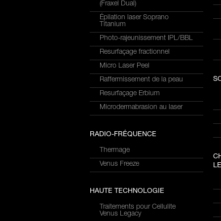
(Fraxel Dual)
Épilation laser Soprano
Titanium
Photo-rajeunissement IPL/BBL
Resurfaçage fractionnel
Micro Laser Peel
S
Raffermissement de la peau
Resurfaçage Erbium
Microdermabrasion au laser
RADIO-FRÉQUENCE
Thermage
C
Venus Freeze
LE
HAUTE TECHNOLOGIE
Traitements pour Cellulite
Venus Legacy