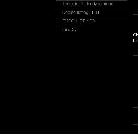
Thérapie Photo-dynamique
Coolsculpting ELITE
EMSCULPT NEO
miraDry
C
LE