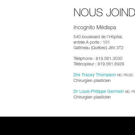
NOUS JOIN
Incognito Médispa
540 boulevard de l’Hôpital,
entrée A porte : 101
Gatineau (Québec) J8V 3T2
Téléphone : 819.561.3030
Télécopieur : 819.561.6929
Dre Tracey Thompson
MD, FRCSC
Chirurgien plasticien
Dr Louis-Philippe Germain
MD, F
Chirurgien plasticien