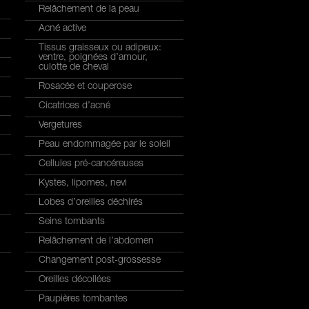
Relâchement de la peau
Acné active
Tissus graisseux ou adipeux:
ventre, poignées d’amour,
culotte de cheval
Rosacée et couperose
Cicatrices d’acné
Vergetures
Peau endommagée par le soleil
Cellules pré-cancéreuses
Kystes, lipomes, nevi
Lobes d’oreilles déchirés
Seins tombants
Relâchement de l’abdomen
Changement post-grossesse
Oreilles décollées
Paupières tombantes