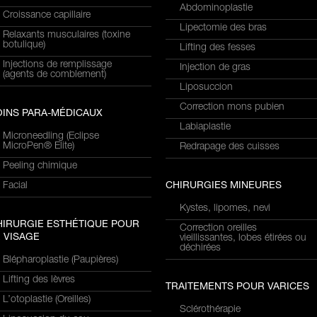
Abdominoplastie
Croissance capillaire
Lipectomie des bras
Relaxants musculaires (toxine
botulique)
Lifting des fesses
Injections de remplissage
Injection de gras
(agents de comblement)
Liposuccion
Correction mons pubien
OINS PARA-MÉDICAUX
Labiaplastie
Microneedling (Eclipse
MicroPen® Elite)
Redrapage des cuisses
Peeling chimique
Facial
CHIRURGIES MINEURES
Kystes, lipomes, nevi
HIRURGIE ESTHÉTIQUE POUR
Correction oreilles
 VISAGE
vieillissantes, lobes étirées ou
déchirées
Blépharoplastie (Paupières)
Lifting des lèvres
TRAITEMENTS POUR VARICES
L’otoplastie (Oreilles)
Sclérothérapie