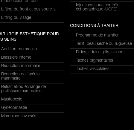
Liposuccion du cou
Injections sous contrôle
Lifting du front et des sourcils
échographique (UGFS)
Lifting du visage
CONDITIONS À TRAITER
HIRURGIE ESTHÉTIQUE POUR
Programme de maintien
S SEINS
Teint, peau sèche ou rugueuse
Addition mammaire
Rides, ridules, plis, sillons
Brassière interne
Taches pigmentaires
Réduction mammaire
Taches vasculaires
Réduction de l’aréole
mammaire
Retrait et/ou échange de
prothèses mammaires
Mastopexie
Gynécomastie
Mamelons inversés