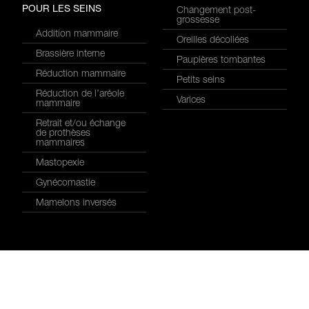
POUR LES SEINS
Changement post-
grossesse
Addition mammaire
Oreilles décollées
Brassière interne
Paupières tombantes
Réduction mammaire
Petits seins
Réduction de l’aréole
Varices
mammaire
Retrait et/ou échange
de prothèses
mammaires
Mastopexie
Gynécomastie
Mamelons inversés