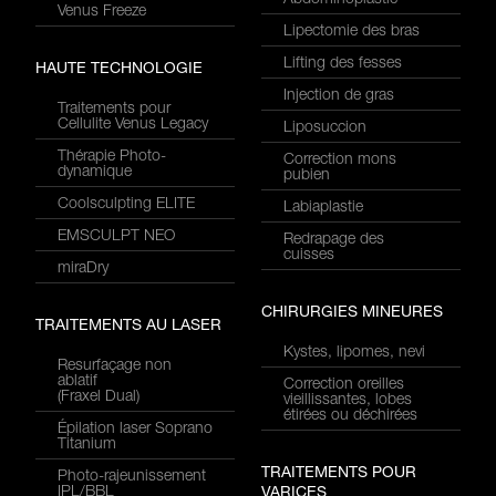
Abdominoplastie
Venus Freeze
Lipectomie des bras
Lifting des fesses
HAUTE TECHNOLOGIE
Injection de gras
Traitements pour
Cellulite Venus Legacy
Liposuccion
Thérapie Photo-
Correction mons
dynamique
pubien
Coolsculpting ELITE
Labiaplastie
EMSCULPT NEO
Redrapage des
cuisses
miraDry
CHIRURGIES MINEURES
TRAITEMENTS AU LASER
Kystes, lipomes, nevi
Resurfaçage non
ablatif
Correction oreilles
(Fraxel Dual)
vieillissantes, lobes
étirées ou déchirées
Épilation laser Soprano
Titanium
TRAITEMENTS POUR
Photo-rajeunissement
IPL/BBL
VARICES