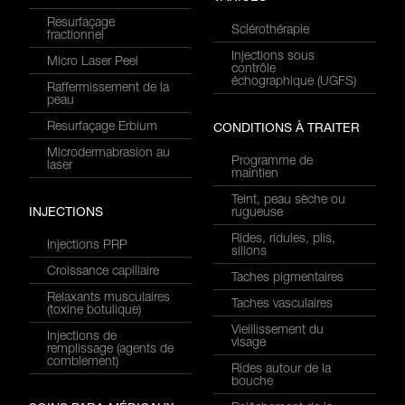
Resurfaçage
Sclérothérapie
fractionnel
Injections sous
Micro Laser Peel
contrôle
échographique (UGFS)
Raffermissement de la
peau
Resurfaçage Erbium
CONDITIONS À TRAITER
Microdermabrasion au
Programme de
laser
maintien
Teint, peau sèche ou
INJECTIONS
rugueuse
Rides, ridules, plis,
Injections PRP
sillons
Croissance capillaire
Taches pigmentaires
Relaxants musculaires
Taches vasculaires
(toxine botulique)
Vieillissement du
Injections de
visage
remplissage (agents de
comblement)
Rides autour de la
bouche