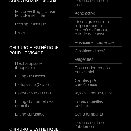
Relâchement de la
SOINS PARA-MÉDICAUX
peau
Microneedling (Eclipse
Acné active
MicroPen® Elite)
Tissus graisseux ou
Peeling chimique
adipeux: ventre,
poignées d’amour,
Facial
culotte de cheval
Rosacée et couperose
CHIRURGIE ESTHÉTIQUE
Cicatrices d’acné
POUR LE VISAGE
Vergetures
Blépharoplastie
(Paupières)
Peau endommagée
par le soleil
Lifting des lèvres
Cellules pré-
L’otoplastie (Oreilles)
cancéreuses
Liposuccion du cou
Kystes, lipomes, nevi
Lifting du front et des
Lobes d’oreilles
sourcils
déchirés
Lifting du visage
Seins tombants
Relâchement de
l’abdomen
CHIRURGIE ESTHÉTIQUE