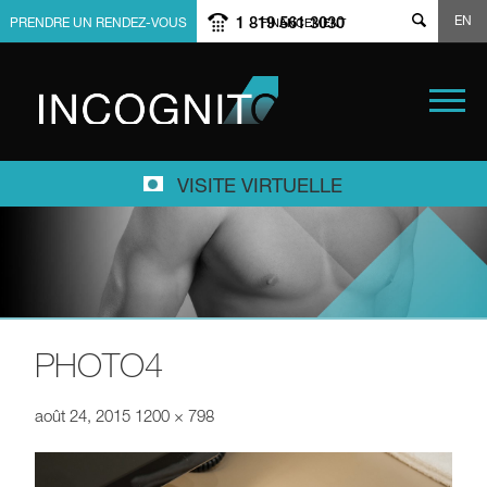
EN
1 819 561 3030
PRENDRE UN RENDEZ-VOUS
FINANCEMENT
VISITE VIRTUELLE
PHOTO4
août 24, 2015
1200 × 798