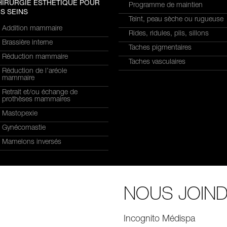
HIRURGIE ESTHÉTIQUE POUR
Programme de maintien
S SEINS
Teint, peau sèche ou rugueuse
Addition mammaire
Rides, ridules, plis, sillons
Brassière interne
Taches pigmentaires
Réduction mammaire
Taches vasculaires
Réduction de l’aréole
mammaire
Retrait et/ou échange de
prothèses mammaires
Mastopexie
Gynécomastie
Mamelons inversés
NOUS JOIN
Incognito Médispa