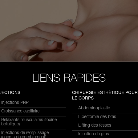
LIENS RAPIDES
NJECTIONS
CHIRURGIE ESTHÉTIQUE POUR
LE CORPS
Injections PRP
Abdominoplastie
Croissance capillaire
Lipectomie des bras
Relaxants musculaires (toxine
botulique)
Lifting des fesses
Injections de remplissage
Injection de gras
(agents de comblement)