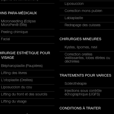
Liposuccion
Correction mons pubien
OINS PARA-MÉDICAUX
Labiaplastie
Microneedling (Eclipse
MicroPen® Elite)
Redrapage des cuisses
Peeling chimique
Facial
CHIRURGIES MINEURES
Kystes, lipomes, nevi
HIRURGIE ESTHÉTIQUE POUR
Correction oreilles
 VISAGE
vieillissantes, lobes étirées ou
déchirées
Blépharoplastie (Paupières)
Lifting des lèvres
TRAITEMENTS POUR VARICES
L’otoplastie (Oreilles)
Sclérothérapie
Liposuccion du cou
Injections sous contrôle
Lifting du front et des sourcils
échographique (UGFS)
Lifting du visage
CONDITIONS À TRAITER