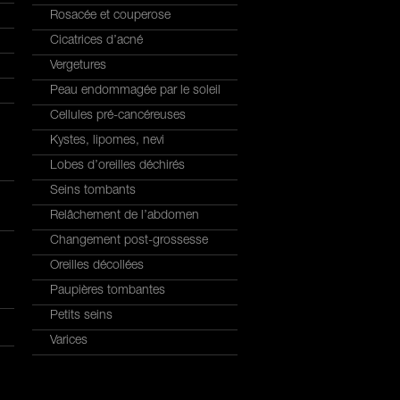
Rosacée et couperose
Cicatrices d’acné
Vergetures
Peau endommagée par le soleil
Cellules pré-cancéreuses
Kystes, lipomes, nevi
Lobes d’oreilles déchirés
Seins tombants
Relâchement de l’abdomen
Changement post-grossesse
Oreilles décollées
Paupières tombantes
Petits seins
Varices