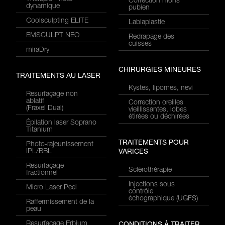
Correction mons
dynamique
pubien
Coolsculpting ELITE
Labiaplastie
EMSCULPT NEO
Redrapage des
cuisses
miraDry
CHIRURGIES MINEURES
TRAITEMENTS AU LASER
Kystes, lipomes, nevi
Resurfaçage non
ablatif
Correction oreilles
(Fraxel Dual)
vieillissantes, lobes
étirées ou déchirées
Épilation laser Soprano
Titanium
TRAITEMENTS POUR
Photo-rajeunissement
IPL/BBL
VARICES
Resurfaçage
Sclérothérapie
fractionnel
Injections sous
Micro Laser Peel
contrôle
échographique (UGFS)
Raffermissement de la
peau
Resurfaçage Erbium