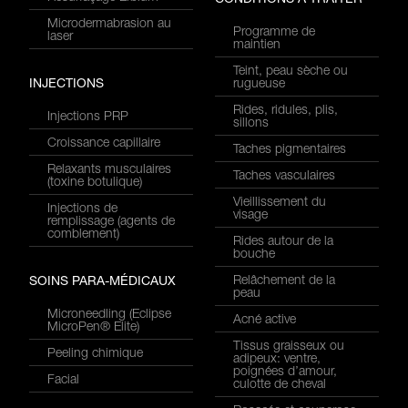
CONDITIONS À TRAITER
Microdermabrasion au
Programme de
laser
maintien
Teint, peau sèche ou
INJECTIONS
rugueuse
Rides, ridules, plis,
Injections PRP
sillons
Croissance capillaire
Taches pigmentaires
Relaxants musculaires
Taches vasculaires
(toxine botulique)
Vieillissement du
Injections de
visage
remplissage (agents de
comblement)
Rides autour de la
bouche
Relâchement de la
SOINS PARA-MÉDICAUX
peau
Microneedling (Eclipse
Acné active
MicroPen® Elite)
Tissus graisseux ou
Peeling chimique
adipeux: ventre,
poignées d’amour,
Facial
culotte de cheval