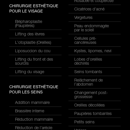
Rosacée et couperose
CHIRURGIE ESTHÉTIQUE
Cicatrices d’acné
POUR LE VISAGE
Vergetures
Blépharoplastie
(Paupières)
Peau endommagée
par le soleil
Lifting des lèvres
Cellules pré-
L’otoplastie (Oreilles)
cancéreuses
Liposuccion du cou
Kystes, lipomes, nevi
Lifting du front et des
Lobes d’oreilles
sourcils
déchirés
Lifting du visage
Seins tombants
Relâchement de
l’abdomen
CHIRURGIE ESTHÉTIQUE
POUR LES SEINS
Changement post-
grossesse
Addition mammaire
Oreilles décollées
Brassière interne
Paupières tombantes
Réduction mammaire
Petits seins
Réduction de l’aréole