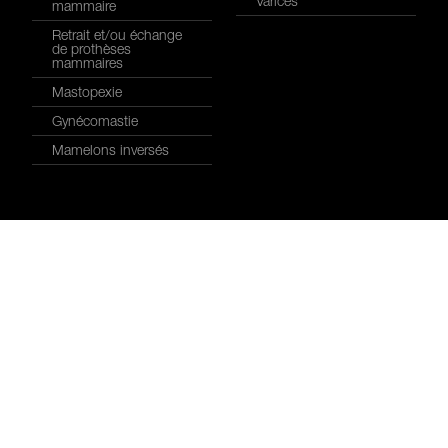
Varices
mammaire
Retrait et/ou échange
de prothèses
mammaires
Mastopexie
Gynécomastie
Mamelons inversés