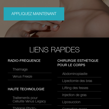
APPLIQUEZ MAINTENANT
LIENS RAPIDES
RADIO-FRÉQUENCE
CHIRURGIE ESTHÉTIQUE
POUR LE CORPS
Thermage
Abdominoplastie
Venus Freeze
Lipectomie des bras
Lifting des fesses
HAUTE TECHNOLOGIE
Injection de gras
Traitements pour
Cellulite Venus Legacy
Liposuccion
Thérapie Photo-